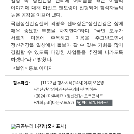
일상 속 정신건강 관리에 어려움을 겪는 이들의
이야기에 대해 마인드 멘토링이 진행되어 참석자들의
높은 공감을 이끌어 냈다.
국립정신건강센터 곽영숙 센터장은“정신건강은 삶에
매우 중요한 부분을 차지한다”라며, “국민 모두가
서로의 마음에 주목하고 마음을 주고받으면서
정신건강을 일상에서 돌보아 갈 수 있는 기회를 많이
경험할 수 있도록 다양한 사업들을 추진해 나가도록
하겠다”라고 밝혔다.
<붙임> 홍보 이미지
파
첨부파일 :
[11.22.금.행사시작(14시)이후]오은영
일
+정신건강의학과+전문의와+함께하는
뷰
+2024+'마주해요'+정신건강+토크콘서트
어
로
+개최.pdf
(다운로드:52)
미리보기/음성듣기