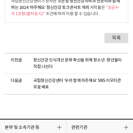
오은영 정신건강의학과 전문의와 함께
국립정신건강센터가 창작한
하는 2024 ‘마주해요’ 정신건강 토크콘서트 개최
저작물은
"공공누
리 1유형(출처표시)"
조건에 따라 이용 할 수 있습니다.
목록
이전글
정신건강 인식개선 문화 확산을 위해 청소년 ·청년들이
직접 나선다
다음글
국립정신건강센터 ‘우리 함께 마주해요’ SNS 이모티콘
무료 배포
목
목
록
록
본부 및 소속기관 등
관련기관
열
열