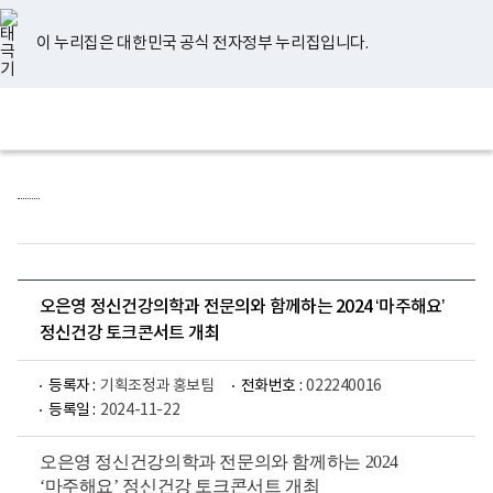
너
유
페
인
블
홈
비
튜
이
스
로
767px
브
스
타
그
이 누리집은 대한민국 공식 전자정부 누리집입니다.
이
북
그
하
램
보
전
통
건
체
합
복
메
검
지
뉴
색
부
국
립
정
신
건
강
센
오은영 정신건강의학과 전문의와 함께하는 2024 ‘마주해요’
터
로
정신건강 토크콘서트 개최
고
등록자 :
기획조정과 홍보팀
전화번호 :
022240016
등록일 :
2024-11-22
오은영 정신건강의학과 전문의와 함께하는 2024
‘마주해요’ 정신건강 토크콘서트 개최