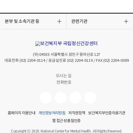
목
목
록
록
본부 및 소속기관 등
관련기관
열
열
기
기
(우)
04933
서울특별시 광진구 용마산로 127
대표전화
(02) 2204-0114
/ 응급실진료
(02) 2204-0119
/ FAX
(02) 2204-0389
오시는 길
전화번호
홈페이지 이용안내
개인정보처리방침
저작권정책
보건복지부인증의료기관
웹 접근성 품질인증
Copyright ⓒ 2020. National Center for Mental Health . All Rights Reserved.