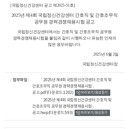
[국립정신건강센터 공고 제2025-51호
]
2025년 제4회 국립정신건강센터 간호직 및 간호조무직
공무원 경력경쟁채용시험 공고
국립정신건강센터에서는 간호직 및 간호조무직 공무원
경력경쟁채용시험을 붙임과 같이 시행하오니 유능한 인재의
많은 응모바랍니다.
2025년 6월 2일
국립정신건강센터장.
파
파
첨부파일 :
「2025년 제4회 국립정신건강센터 간호직 및
일
일
간호조무직 공무원 경력경쟁채용시험」
뷰
뷰
공고.pdf
(다운로드:1202)
미리보기/음성듣기
어
어
로
로
「2025년 제4회 국립정신건강센터 간호직 및
간호조무직 공무원 경력경쟁채용시험」
공고.hwp
(다운로드:593)
미리보기/음성듣기