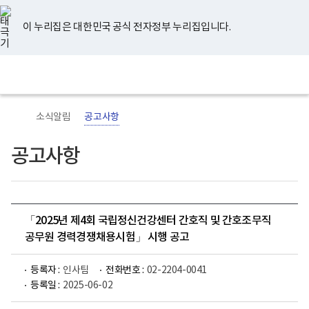
너
유
페
인
블
홈
비
튜
이
스
로
767px
브
스
타
그
이 누리집은 대한민국 공식 전자정부 누리집입니다.
이
북
그
하
램
보
전
통
건
체
합
복
메
검
지
뉴
색
부
국
소식알림
공고사항
립
정
신
공고사항
건
강
센
터
로
고
「2025년 제4회 국립정신건강센터 간호직 및 간호조무직
공무원 경력경쟁채용시험」 시행 공고
등록자 :
인사팀
전화번호 :
02-2204-0041
등록일 :
2025-06-02