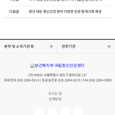
다음글
청년 대상 정신건강 분야 다양한 진로 탐색기회 제공
목
목
록
록
본부 및 소속기관 등
관련기관
열
열
기
기
(우)
04933
서울특별시 광진구 용마산로 127
대표전화
(02) 2204-0114
/ 응급실진료
(02) 2204-0119
/ FAX
(02) 2204-0389
오시는 길
전화번호