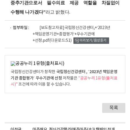
중추기관으로서 필수의료 제공 역할을 차질없이
수행해 나가겠다”
라고 밝혔다.
파
첨부파일 :
[보도참고자료]국립정신건강센터,+‘2023년
일
+책임운영기관+종합평가’+우수기관에
뷰
+선정.pdf
(다운로드:51)
미리보기/음성듣기
어
로
국립정신건강센터 , ´2023년 책임운영
국립정신건강센터가 창작한
기관 종합평가´ 우수기관에 선정
저작물은
"공공누리 1유형(출처표
시)"
조건에 따라 이용 할 수 있습니다.
목록
이전글
마주해요, 정신건강랠리(매주마주(走)) 캠페인 전개