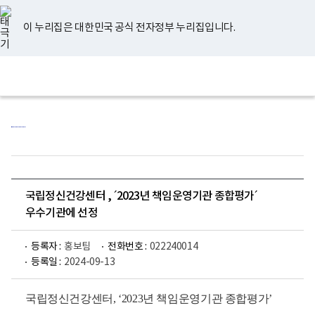
너
유
페
인
블
홈
비
튜
이
스
로
767px
브
스
타
그
이 누리집은 대한민국 공식 전자정부 누리집입니다.
이
북
그
하
램
보
전
통
건
체
합
복
메
검
지
뉴
색
부
국
립
정
신
건
강
센
국립정신건강센터 , ´2023년 책임운영기관 종합평가´
터
로
우수기관에 선정
고
등록자 :
홍보팀
전화번호 :
022240014
등록일 :
2024-09-13
국립정신건강센터, ‘2023년 책임운영기관 종합평가’