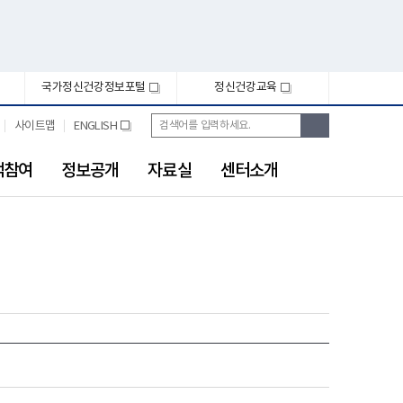
국가정신건강정보포털
정신건강교육
새
새
창
창
통
검
사이트맵
ENGLISH
새
합
색
창
검
색
객참여
정보공개
자료실
센터소개