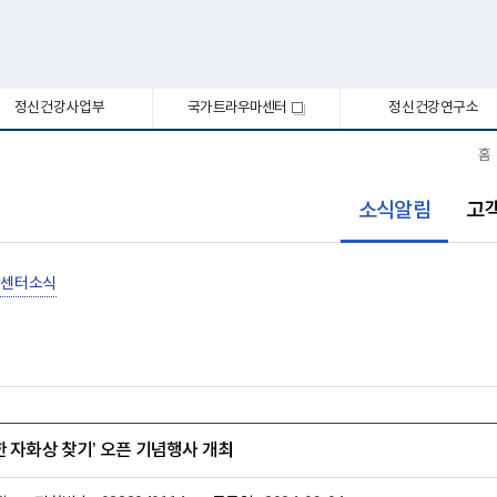
정신건강사업부
국가트라우마센터
정신건강연구소
새
창
홈
선
소식알림
고
택
됨
센터소식
한 자화상 찾기’ 오픈 기념행사 개최