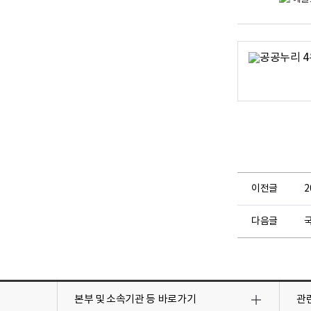
이전글
다음글
목
목
록
록
본부 및 소속기관 등
바로가기
관
열
열