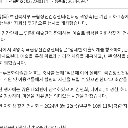
팀
전화번호 :
0222040114
등록일 :
2024-09-04
2일(목) 보건복지부 국립정신건강센터(센터장 곽영숙)는 기관 지하 1층
 행복한 자화상 찾기’ 오픈 행사를 개최했습니다.
민간단체 느루문화예술단과 함께하는 ‘예술로 행복한 자화상찾기’ 전
다.
사에서 곽영숙 국립정신건강센터장은 “섬세한 예술세계를 창조하여, 
사드린다. 예술을 통해 위로와 심리적 치유를 제공하고, 바쁜 일상
고 밝혔습니다.
느루문화예술단 대표는 축사를 통해 “작년에 이어 올해도 국립정신건강
 직원 및 이용객들에게 힐링의 시간을 드릴 수 있으면 한다”고 소감을
된 행사에는 많은 내외빈이 참석하였으며, 김연희, 나여리, 이경현, 
품을 감상하며 마음을 치유받는 의미있는 시간을 가졌습니다.
한 자화상 찾기’전시회는 2024년 8월 22(목)일부터 10월 11일(금