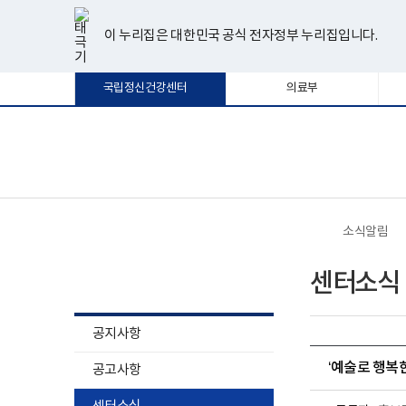
너
한
파
pdf
플
유
페
인
블
선
홈
비
글
워
뷰
래
튜
이
스
로
택
1180px
뷰
포
어
시
브
스
타
그
이 누리집은 대한민국 공식 전자정부 누리집입니다.
됨
이
어
인
프
뷰
북
그
상
프
트
로
어
램
로
뷰
그
프
국립정신건강센터
의료부
그
어
램
로
램
프
다
그
다
로
운
램
운
그
로
다
로
램
드
운
보
전
드
다
로
건
체
운
드
복
메
로
지
뉴
드
부
국
소식알림
립
정
소식알림
신
센터소식
건
강
센
터
공지사항
로
고
‘예술로 행복
공고사항