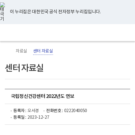
너
유
페
인
블
홈
비
튜
이
스
로
767px
브
스
타
그
이 누리집은 대한민국 공식 전자정부 누리집입니다.
이
북
그
하
램
보
전
통
건
체
합
복
메
검
지
뉴
색
부
국
자료실
센터 자료실
립
정
신
센터 자료실
건
강
센
터
로
고
국립정신건강센터 2022년도 연보
등록자 :
오서경
전화번호 :
0222040050
등록일 :
2023-12-27