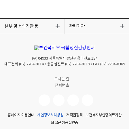
목
목
록
록
본부 및 소속기관 등
관련기관
열
열
기
기
(우)
04933
서울특별시 광진구 용마산로 127
대표전화
(02) 2204-0114
/ 응급실진료
(02) 2204-0119
/ FAX
(02) 2204-0389
오시는 길
전화번호
홈페이지 이용안내
개인정보처리방침
저작권정책
보건복지부인증의료기관
웹 접근성 품질인증