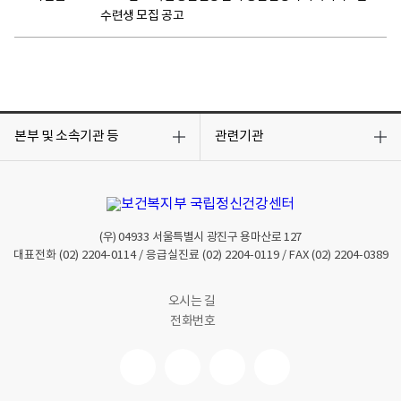
수련생 모집 공고
목
목
록
록
본부 및 소속기관 등
관련기관
열
열
기
기
(우)
04933
서울특별시 광진구 용마산로 127
대표전화
(02) 2204-0114
/ 응급실진료
(02) 2204-0119
/ FAX
(02) 2204-0389
오시는 길
전화번호