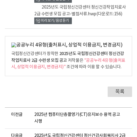
로
로
2025년도 국립정신건강센터 정신건강작업치료사
2급 수련생 모집 공고-별첨서류.hwp
(다운로드:156)
미리보기/음성듣기
2025년도 국립정신건강센터 정신건강
국립정신건강센터가 창작한
작업치료사 2급 수련생 모집 공고
저작물은
"공공누리 4유형(출처표
시, 상업적 이용금지, 변경금지)"
조건에 따라 이용 할 수 있습니다.
목록
이전글
2025년 컴퓨터단층촬영기(CT)유지보수 용역 공고
시행
다음글
2025년도 국립정신건강센터 정신건강사회복지사 2급