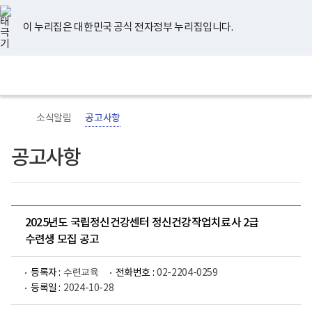
너
유
페
인
블
홈
비
튜
이
스
로
767px
브
스
타
그
이 누리집은 대한민국 공식 전자정부 누리집입니다.
이
북
그
하
램
보
전
통
건
체
합
복
메
검
지
뉴
색
부
국
소식알림
공고사항
립
정
신
공고사항
건
강
센
터
로
고
2025년도 국립정신건강센터 정신건강작업치료사 2급
수련생 모집 공고
등록자 :
수련교육
전화번호 :
02-2204-0259
등록일 :
2024-10-28