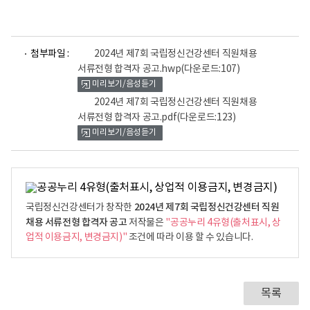
파
파
첨부파일 :
2024년 제7회 국립정신건강센터 직원채용
일
일
서류전형 합격자 공고.hwp
(다운로드:107)
뷰
뷰
미리보기/음성듣기
어
어
로
로
2024년 제7회 국립정신건강센터 직원채용
서류전형 합격자 공고.pdf
(다운로드:123)
미리보기/음성듣기
2024년 제7회 국립정신건강센터 직원
국립정신건강센터가 창작한
채용 서류전형 합격자 공고
저작물은
"공공누리 4유형(출처표시, 상
업적 이용금지, 변경금지)"
조건에 따라 이용 할 수 있습니다.
목록