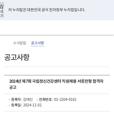
너
유
페
인
블
홈
비
튜
이
스
로
767px
브
스
타
그
이 누리집은 대한민국 공식 전자정부 누리집입니다.
이
북
그
하
램
보
전
통
건
체
합
복
메
검
지
뉴
색
부
국
소식알림
공고사항
립
정
신
공고사항
건
강
센
터
로
고
2024년 제7회 국립정신건강센터 직원채용 서류전형 합격자
공고
등록자 :
김태인
전화번호 :
02-2204-0162
등록일 :
2024-11-01