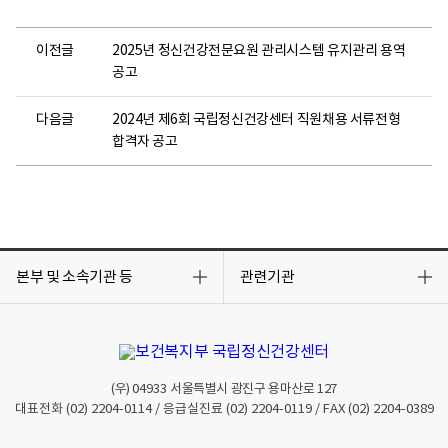
이전글
2025년 정신건강전문요원 관리시스템 유지관리 용역
공고
다음글
2024년 제6회 국립정신건강센터 직원채용 서류전형
합격자 공고
목
목
록
록
본부 및 소속기관 등
관련기관
열
열
기
기
(우)
04933
서울특별시 광진구 용마산로 127
대표전화
(02) 2204-0114
/ 응급실진료
(02) 2204-0119
/ FAX
(02) 2204-0389