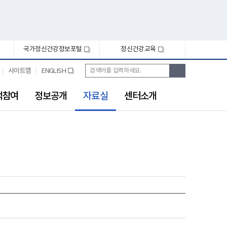
국가정신건강정보포털
정신건강교육
새
새
창
창
통
검
사이트맵
ENGLISH
새
합
색
창
검
선
색
객참여
정보공개
자료실
센터소개
택
됨