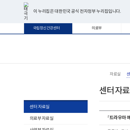
너
한
파
pdf
플
유
페
인
블
선
홈
비
글
워
뷰
래
튜
이
스
로
택
1180px
뷰
포
어
시
브
스
타
그
이 누리집은 대한민국 공식 전자정부 누리집입니다.
됨
이
어
인
프
뷰
북
그
상
프
트
로
어
램
로
뷰
그
프
국립정신건강센터
의료부
그
어
램
로
램
프
다
그
다
로
운
램
운
그
로
다
로
램
드
운
보
전
드
다
로
건
체
운
드
복
메
로
지
뉴
드
부
국
자료실
센
립
정
자료실
신
센터 자
건
강
센
터
센터 자료실
로
고
​『트라우마 
의료부 자료실