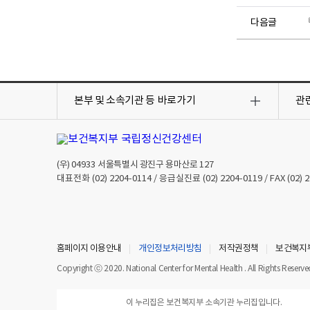
다음글
목
목
록
록
본부 및 소속기관 등
바로가기
관
열
열
기
기
(우)
04933
서울특별시 광진구 용마산로 127
대표전화
(02) 2204-0114
/ 응급실진료
(02) 2204-0119
/ FAX
(02) 
홈페이지 이용안내
개인정보처리방침
저작권정책
보건복지
Copyright ⓒ 2020. National Center for Mental Health . All Rights Reserve
이 누리집은 보건복지부 소속기관 누리집입니다.