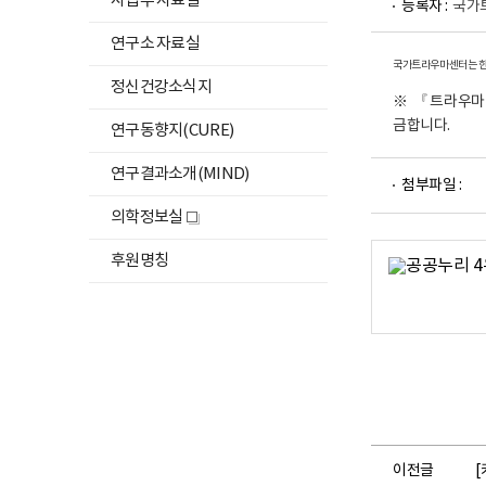
사업부 자료실
등록자 :
국가
연구소 자료실
국가트라우마센터는 한국
정신건강소식지
※ 『트라우마 
금합니다.
연구동향지(CURE)
파
연구결과소개(MIND)
첨부파일 :
일
뷰
의학정보실
새
어
창
로
후원명칭
이전글