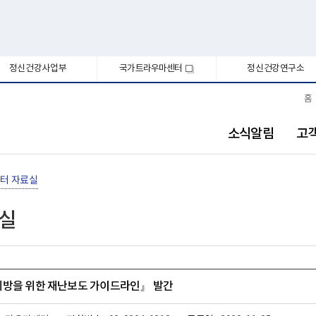
정신건강사업부
국가트라우마센터
정신건강연구소
새
창
홈
소식알림
고
터 자료실
료실
예방을 위한 재난보도 가이드라인』 발간