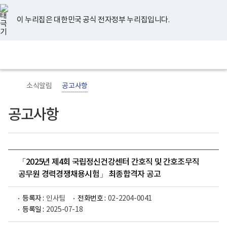
너
유
페
인
블
홈
비
튜
이
스
로
767px
브
스
타
그
이 누리집은 대한민국 공식 전자정부 누리집입니다.
이
북
그
하
램
보
전
통
건
체
합
복
메
검
지
뉴
색
부
국
소식알림
공고사항
립
정
신
공고사항
건
강
센
터
로
고
「2025년 제4회 국립정신건강센터 간호직 및 간호조무직
공무원 경력경쟁채용시험」 최종합격자 공고
등록자 :
인사팀
전화번호 :
02-2204-0041
등록일 :
2025-07-18