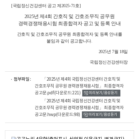
[국립정신건강센터 공고 제2025-71호
]
2025년 제4회 간호직 및 간호조무직 공무원
경력경쟁채용시험 최종합격자 공고 및 등록 안내
간호직 및 간호조무직 공무원 최종합격자 및 등록 안내를
붙임과 같이 공고합니다.
2025년 7월 18일
국립정신건강센터장
파
파
첨부파일 :
「2025년 제4회 국립정신건강센터 간호직 및
일
일
간호조무직 공무원 경력경쟁채용시험」 최종합격자
뷰
뷰
공고문.pdf
(다운로드:221)
미리보기/음성듣기
어
어
로
로
「2025년 제4회 국립정신건강센터 간호직 및
간호조무직 공무원 경력경쟁채용시험」 최종합격자
공고문.hwp
(다운로드:98)
미리보기/음성듣기