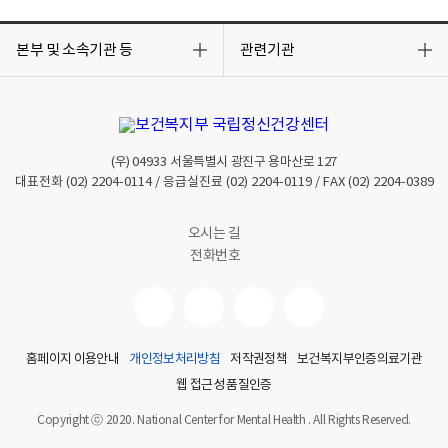
목
목
록
록
본부 및 소속기관 등
관련기관
열
열
기
기
(우)
04933
서울특별시 광진구 용마산로 127
대표전화
(02) 2204-0114
/ 응급실진료
(02) 2204-0119
/ FAX
(02) 2204-0389
오시는 길
전화번호
홈페이지 이용안내
개인정보처리방침
저작권정책
보건복지부인증의료기관
웹 접근성 품질인증
Copyright ⓒ 2020. National Center for Mental Health . All Rights Reserved.