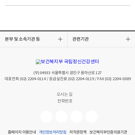
목
목
록
록
본부 및 소속기관 등
관련기관
열
열
기
기
(우)
04933
서울특별시 광진구 용마산로 127
대표전화
(02) 2204-0114
/ 응급실진료
(02) 2204-0119
/ FAX
(02) 2204-0389
오시는 길
전화번호
홈페이지 이용안내
개인정보처리방침
저작권정책
보건복지부인증의료기관