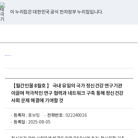
너
유
페
인
블
홈
비
튜
이
스
로
767px
브
스
타
그
이 누리집은 대한민국 공식 전자정부 누리집입니다.
이
북
그
하
램
보
전
통
건
체
합
복
메
검
지
뉴
색
부
국
립
정
신
건
강
센
【월간인물 8월호 】 국내 유일의 국가 정신건강 연구기관
터
로
이끌며 적극적인 연구 협력과 네트워크 구축 통해 정신건강
고
사회 문제 해결에 기여할 것
등록자 :
홍보팀
전화번호 :
022240016
등록일 :
2025-08-05