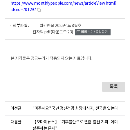
https://www.monthlypeople.com/news/articleView.html?
idxno=701297
새
창
파
첨부파일 :
월간인물 2025년도 8월호
일
전자책.pdf
(다운로드:23)
미리보기/음성듣기
뷰
어
로
본 저작물은 공공누리가 적용되지 않는 자료입니다.
목록
이전글
"마주해요" 국민 정신건강 희망메시지, 전국을 잇는다
다음글
【오마이뉴스】 "기후불안으로 결혼·출산 기피...이미
실존하는 문제"