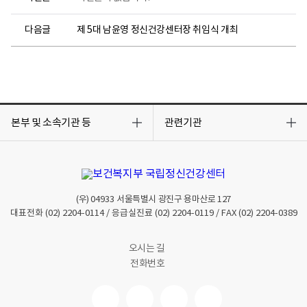
다음글
제 5대 남윤영 정신건강센터장 취임식 개최
목
목
록
록
본부 및 소속기관 등
관련기관
열
열
기
기
(우)
04933
서울특별시 광진구 용마산로 127
대표전화
(02) 2204-0114
/ 응급실진료
(02) 2204-0119
/ FAX
(02) 2204-0389
오시는 길
전화번호