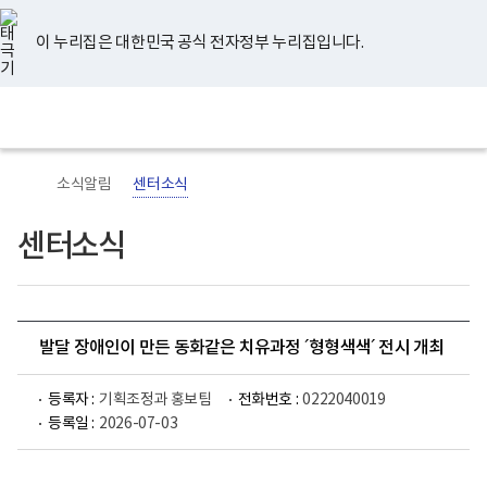
너
유
페
인
블
홈
비
튜
이
스
로
767px
브
스
타
그
이 누리집은 대한민국 공식 전자정부 누리집입니다.
이
북
그
하
램
보
전
통
건
체
합
복
메
검
지
뉴
색
부
국
소식알림
센터소식
립
정
신
센터소식
건
강
센
터
로
고
발달 장애인이 만든 동화같은 치유과정 ´형형색색´ 전시 개최
등록자 :
기획조정과 홍보팀
전화번호 :
0222040019
등록일 :
2026-07-03