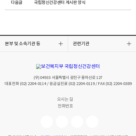
다음글
국립정신건강센터 게시판 양식
목
목
록
록
본부 및 소속기관 등
관련기관
열
열
기
기
(우)
04933
서울특별시 광진구 용마산로 127
대표전화
(02) 2204-0114
/ 응급실진료
(02) 2204-0119
/ FAX
(02) 2204-0389
오시는 길
전화번호