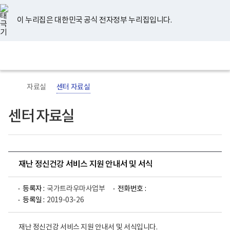
너
유
페
인
블
홈
비
튜
이
스
로
767px
브
스
타
그
이 누리집은 대한민국 공식 전자정부 누리집입니다.
이
북
그
하
램
보
전
통
건
체
합
복
메
검
지
뉴
색
부
국
자료실
센터 자료실
립
정
신
센터 자료실
건
강
센
터
로
고
재난 정신건강 서비스 지원 안내서 및 서식
등록자 :
국가트라우마사업부
전화번호 :
등록일 :
2019-03-26
재난 정신건강 서비스 지원 안내서 및 서식입니다.