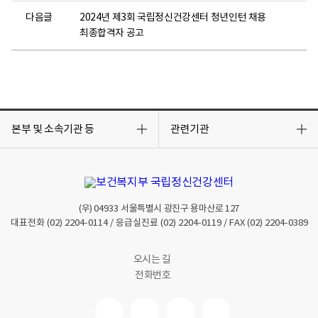
다음글
2024년 제3회 국립정신건강센터 청년인턴 채용
최종합격자 공고
목
목
록
록
본부 및 소속기관 등
관련기관
열
열
기
기
(우)
04933
서울특별시 광진구 용마산로 127
대표전화
(02) 2204-0114
/ 응급실진료
(02) 2204-0119
/ FAX
(02) 2204-0389
오시는 길
전화번호