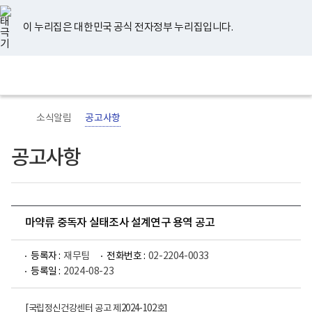
너
유
페
인
블
홈
비
튜
이
스
로
767px
브
스
타
그
이 누리집은 대한민국 공식 전자정부 누리집입니다.
이
북
그
하
램
보
전
통
건
체
합
복
메
검
지
뉴
색
부
국
소식알림
공고사항
립
정
신
공고사항
건
강
센
터
로
고
마약류 중독자 실태조사 설계연구 용역 공고
등록자 :
재무팀
전화번호 :
02-2204-0033
등록일 :
2024-08-23
[국립정신건강센터 공고 제2024-102호
]