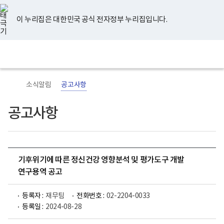
너
유
페
인
블
홈
비
튜
이
스
로
767px
브
스
타
그
이 누리집은 대한민국 공식 전자정부 누리집입니다.
이
북
그
하
램
보
전
통
건
체
합
복
메
검
지
뉴
색
부
국
소식알림
공고사항
립
정
신
공고사항
건
강
센
터
로
고
기후위기에 따른 정신건강 영향분석 및 평가도구 개발
연구용역 공고
등록자 :
재무팀
전화번호 :
02-2204-0033
등록일 :
2024-08-28