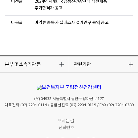
이전글
2024년 제4회 국립정신건강센터 직원채용
추가합격자 공고
다음글
마약류 중독자 실태조사 설계연구 용역 공고
목
목
록
록
본부 및 소속기관 등
관련기관
열
열
기
기
(우)
04933
서울특별시 광진구 용마산로 127
대표전화
(02) 2204-0114
/ 응급실진료
(02) 2204-0119
/ FAX
(02) 2204-0389
오시는 길
전화번호