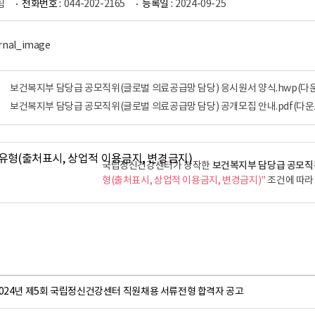
팀
전화번호 :
044-202-2165
등록일 :
2024-09-25
보건복지부 담당급 공모직위(글로벌 의료공급망 담당) 응시원서 양식.hwp
(다
보건복지부 담당급 공모직위(글로벌 의료공급망 담당) 공개모집 안내.pdf
(다운
보건복지부 담당급 공모직
국립정신건강센터가 창작한
형(출처표시, 상업적 이용금지, 변경금지)"
조건에 따라 
2024년 제5회 국립정신건강센터 직원채용 서류전형 합격자 공고