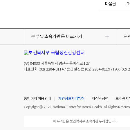
다음글
목
목
록
록
본부 및 소속기관 등
바로가기
관
열
열
기
기
(우)
04933
서울특별시 광진구 용마산로 127
대표전화
(02) 2204-0114
/ 응급실진료
(02) 2204-0119
/ FAX
(02) 
홈페이지 이용안내
개인정보처리방침
저작권정책
보건복지
Copyright ⓒ 2020. National Center for Mental Health . All Rights Reserve
이 누리집은 보건복지부 소속기관 누리집입니다.