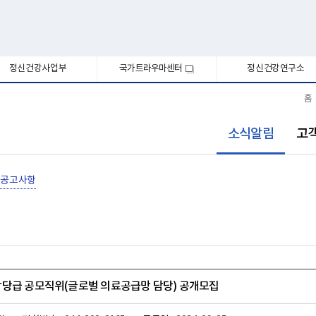
정신건강사업부
국가트라우마센터
정신건강연구소
새
창
홈
선
소식알림
고
택
됨
공고사항
당급 공모직위(글로벌 의료공급망 담당) 공개모집