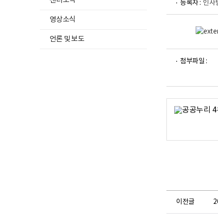
센터소식
등록자 :
인사
영상소식
언론 및 보도
파
파
첨부파일 :
일
일
뷰
뷰
어
어
로
로
이전글