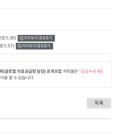
운로드:30)
미리보기/음성듣기
로드:57)
미리보기/음성듣기
위(글로벌 의료공급망 담당) 공개모집
저작물은
"공공누리 4유
이용 할 수 있습니다.
목록