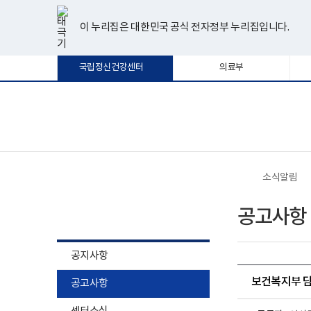
너
한
파
pdf
플
유
페
인
블
선
홈
비
글
워
뷰
래
튜
이
스
로
택
1180px
뷰
포
어
시
브
스
타
그
이 누리집은 대한민국 공식 전자정부 누리집입니다.
됨
이
어
인
프
뷰
북
그
상
프
트
로
어
램
로
뷰
그
프
국립정신건강센터
의료부
그
어
램
로
램
프
다
그
다
로
운
램
운
그
로
다
로
램
드
운
보
전
드
다
로
건
체
운
드
복
메
로
지
뉴
드
부
국
소식알림
립
정
소식알림
신
공고사항
건
강
센
터
공지사항
로
고
보건복지부 담
공고사항