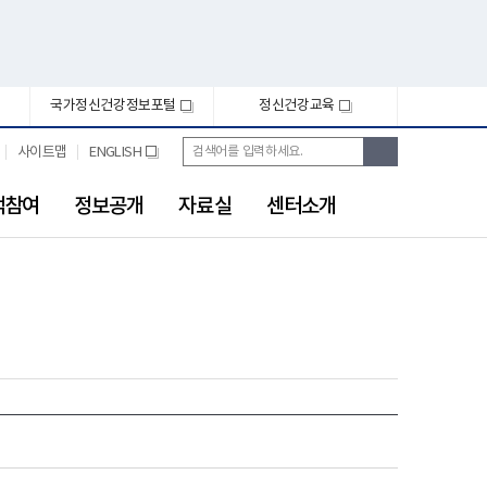
국가정신건강정보포털
정신건강교육
새
새
창
창
통
검
사이트맵
ENGLISH
새
합
색
창
검
색
객참여
정보공개
자료실
센터소개