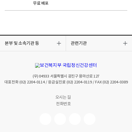
무료 배포
목
목
록
록
본부 및 소속기관 등
관련기관
열
열
기
기
(우)
04933
서울특별시 광진구 용마산로 127
대표전화
(02) 2204-0114
/ 응급실진료
(02) 2204-0119
/ FAX
(02) 2204-0389
오시는 길
전화번호