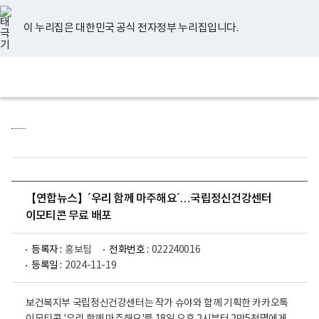
너
유
페
인
블
홈
비
튜
이
스
로
767px
브
스
타
그
이 누리집은 대한민국 공식 전자정부 누리집입니다.
이
북
그
하
램
보
전
통
건
체
합
복
메
검
지
뉴
색
부
국
립
정
신
건
강
센
【연합뉴스】´우리 함께 마주해요´…국립정신건강센터
터
로
이모티콘 무료 배포
고
등록자 :
홍보팀
전화번호 :
022240016
등록일 :
2024-11-19
보건복지부 국립정신건강센터는 작가 슈야와 함께 기획한 카카오톡