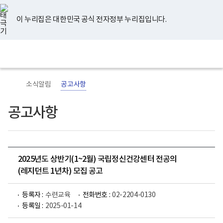
너
유
페
인
블
홈
비
튜
이
스
로
767px
브
스
타
그
이 누리집은 대한민국 공식 전자정부 누리집입니다.
이
북
그
하
램
보
전
통
건
체
합
복
메
검
지
뉴
색
부
국
소식알림
공고사항
립
정
신
공고사항
건
강
센
터
로
고
2025년도 상반기(1~2월) 국립정신건강센터 전공의
(레지던트 1년차) 모집 공고
등록자 :
수련교육
전화번호 :
02-2204-0130
등록일 :
2025-01-14