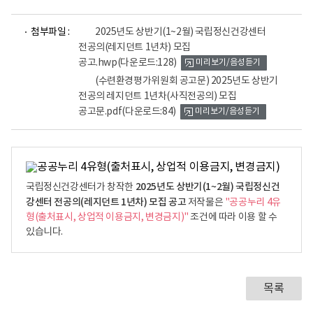
파
파
첨부파일 :
2025년도 상반기(1~2월) 국립정신건강센터
일
일
전공의(레지던트 1년차) 모집
뷰
뷰
공고.hwp
(다운로드:128)
미리보기/음성듣기
어
어
로
로
(수련환경평가위원회 공고문) 2025년도 상반기
전공의 레지던트 1년차(사직전공의) 모집
공고문.pdf
(다운로드:84)
미리보기/음성듣기
2025년도 상반기(1~2월) 국립정신건
국립정신건강센터가 창작한
강센터 전공의(레지던트 1년차) 모집 공고
저작물은
"공공누리 4유
형(출처표시, 상업적 이용금지, 변경금지)"
조건에 따라 이용 할 수
있습니다.
목록