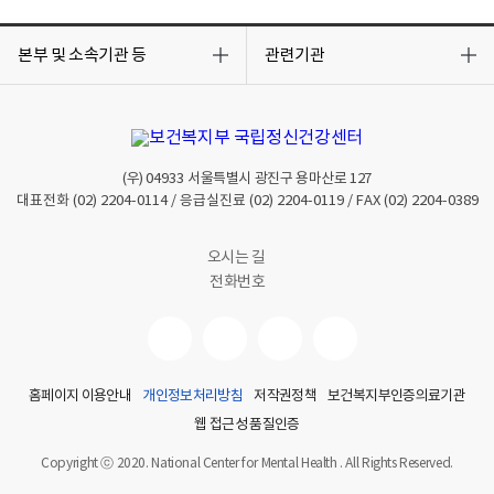
목
목
록
록
본부 및 소속기관 등
관련기관
열
열
기
기
(우)
04933
서울특별시 광진구 용마산로 127
대표전화
(02) 2204-0114
/ 응급실진료
(02) 2204-0119
/ FAX
(02) 2204-0389
오시는 길
전화번호
홈페이지 이용안내
개인정보처리방침
저작권정책
보건복지부인증의료기관
웹 접근성 품질인증
Copyright ⓒ 2020. National Center for Mental Health . All Rights Reserved.