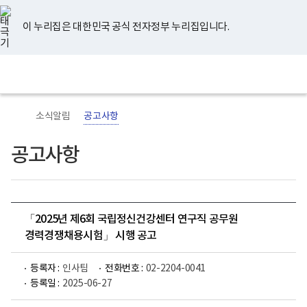
너
유
페
인
블
홈
비
튜
이
스
로
767px
브
스
타
그
이 누리집은 대한민국 공식 전자정부 누리집입니다.
이
북
그
하
램
보
전
통
건
체
합
복
메
검
지
뉴
색
부
국
소식알림
공고사항
립
정
신
공고사항
건
강
센
터
로
고
「2025년 제6회 국립정신건강센터 연구직 공무원
경력경쟁채용시험」 시행 공고
등록자 :
인사팀
전화번호 :
02-2204-0041
등록일 :
2025-06-27