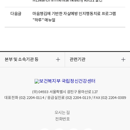
REsearch in mental health) vol.22 발간
다음글
마음챙김에 기반한 자살예방 인지행동치료 프로그램
"하루" 매뉴얼
목
목
록
록
본부 및 소속기관 등
관련기관
열
열
기
기
(우)
04933
서울특별시 광진구 용마산로 127
대표전화
(02) 2204-0114
/ 응급실진료
(02) 2204-0119
/ FAX
(02) 2204-0389
오시는 길
전화번호