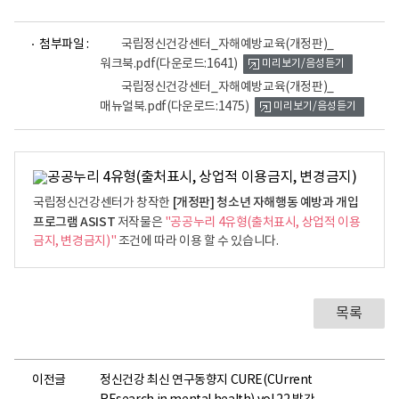
파
파
첨부파일 :
국립정신건강센터_자해예방교육(개정판)_
일
일
워크북.pdf
(다운로드:1641)
미리보기/음성듣기
뷰
뷰
어
어
국립정신건강센터_자해예방교육(개정판)_
로
로
매뉴얼북.pdf
(다운로드:1475)
미리보기/음성듣기
[개정판] 청소년 자해행동 예방과 개입
국립정신건강센터가 창작한
프로그램 ASIST
저작물은
"공공누리 4유형(출처표시, 상업적 이용
금지, 변경금지)"
조건에 따라 이용 할 수 있습니다.
목록
이전글
정신건강 최신 연구동향지 CURE(CUrrent