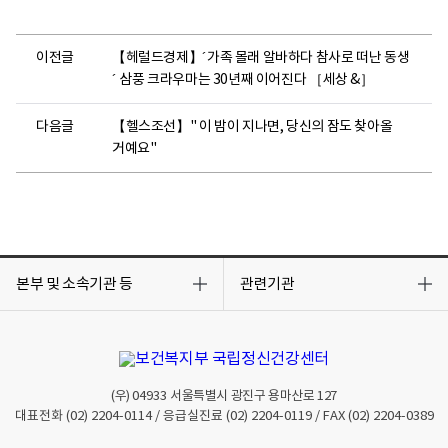
이전글
【헤럴드경제】´가족 몰래 알바하다 참사로 떠난 동생
´ 삼풍 크라우마는 30년째 이어진다 ［세상 &］
다음글
【헬스조선】" 이 밤이 지나면, 당신의 잠도 찾아올
거예요"
목
목
록
록
본부 및 소속기관 등
관련기관
열
열
기
기
(우)
04933
서울특별시 광진구 용마산로 127
대표전화
(02) 2204-0114
/ 응급실진료
(02) 2204-0119
/ FAX
(02) 2204-0389