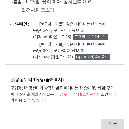
<붙임> 1. ‘화엄: 꽃이 피다’ 정혜란展 개요
2. 전시회 포스터
파
파
첨부파일 :
[보도참고자료]+삶은+피어나는+한+송이
일
일
+꽃,+'화엄；꽃이+피다'+전시회
뷰
뷰
+개최.pdf
(다운로드:18)
미리보기/음성듣기
어
어
로
로
[보도참고자료]+삶은+피어나는+한+송이
+꽃,+'화엄；꽃이+피다'+전시회
+개최.hwp
(다운로드:21)
미리보기/음성듣기
삶은 피어나는 한 송이 꽃, ‘화엄: 꽃이
국립정신건강센터가 창작한
피다’ 전시회 개최
저작물은
"공공누리 1유형(출처표시)"
조건에 따
라 이용 할 수 있습니다.
목록