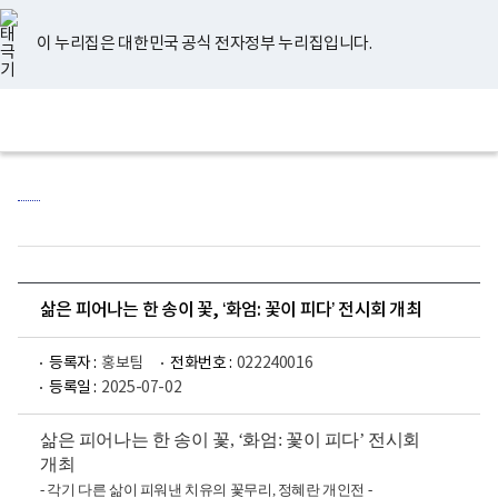
너
유
페
인
블
홈
비
튜
이
스
로
767px
브
스
타
그
이 누리집은 대한민국 공식 전자정부 누리집입니다.
이
북
그
하
램
보
전
통
건
체
합
복
메
검
지
뉴
색
부
국
립
정
신
건
강
센
삶은 피어나는 한 송이 꽃, ‘화엄: 꽃이 피다’ 전시회 개최
터
로
고
등록자 :
홍보팀
전화번호 :
022240016
등록일 :
2025-07-02
삶은 피어나는 한 송이 꽃, ‘화엄: 꽃이 피다’ 전시회
개최
- 각기 다른 삶이 피워낸 치유의 꽃무리, 정혜란 개인전 -