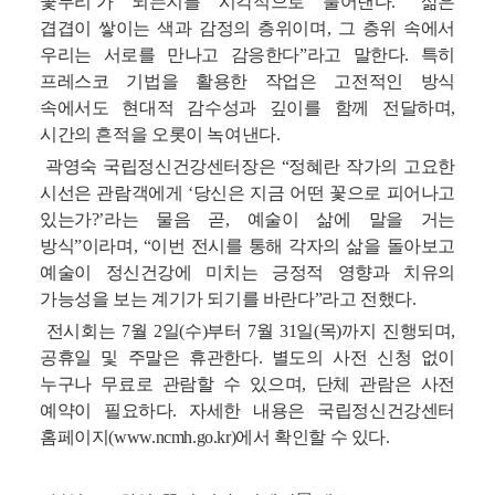
꽃무리’가 되는지를 시각적으로 풀어낸다. “삶은
겹겹이 쌓이는 색과 감정의 층위이며, 그 층위 속에서
우리는 서로를 만나고 감응한다”라고 말한다. 특히
프레스코 기법을 활용한 작업은 고전적인 방식
속에서도 현대적 감수성과 깊이를 함께 전달하며,
시간의 흔적을 오롯이 녹여낸다.
곽영숙 국립정신건강센터장은 “정혜란 작가의 고요한
시선은 관람객에게 ‘당신은 지금 어떤 꽃으로 피어나고
있는가?’라는 물음 곧, 예술이 삶에 말을 거는
방식”이라며, “이번 전시를 통해 각자의 삶을 돌아보고
예술이 정신건강에 미치는 긍정적 영향과 치유의
가능성을 보는 계기가 되기를 바란다”라고 전했다.
전시회는 7월 2일(수)부터 7월 31일(목)까지 진행되며,
공휴일 및 주말은 휴관한다. 별도의 사전 신청 없이
누구나 무료로 관람할 수 있으며, 단체 관람은 사전
예약이 필요하다. 자세한 내용은 국립정신건강센터
홈페이지(www.ncmh.go.kr)에서 확인할 수 있다.