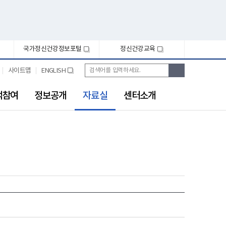
국가정신건강정보포털
정신건강교육
새
새
창
창
통
검
사이트맵
ENGLISH
새
합
색
창
검
선
색
객참여
정보공개
자료실
센터소개
택
됨