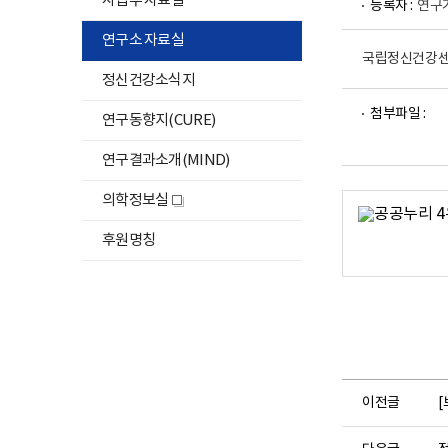
사업부 자료실
등록자 :
연구
연구소 자료실
국립정신건강센
정신건강소식지
파
파
첨부파일 :
연구동향지(CURE)
일
일
뷰
뷰
연구결과소개(MIND)
어
어
로
로
의학정보실
새
창
후원명칭
이전글
[