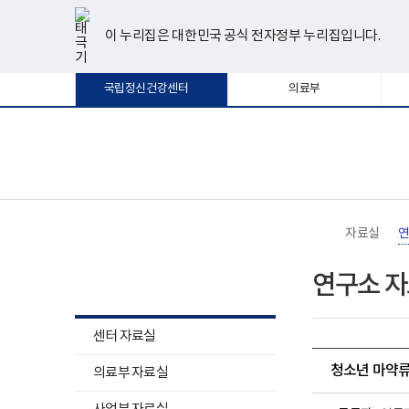
너
한
파
pdf
플
유
페
인
블
선
홈
비
글
워
뷰
래
튜
이
스
로
택
1180px
뷰
포
어
시
브
스
타
그
이 누리집은 대한민국 공식 전자정부 누리집입니다.
됨
이
어
인
프
뷰
북
그
상
프
트
로
어
램
로
뷰
그
프
국립정신건강센터
의료부
그
어
램
로
램
프
다
그
다
로
운
램
운
그
로
다
로
램
드
운
보
전
드
다
로
건
체
운
드
복
메
로
지
뉴
드
부
국
자료실
연
립
정
자료실
신
연구소 
건
강
센
터
센터 자료실
로
고
청소년 마약류
의료부 자료실