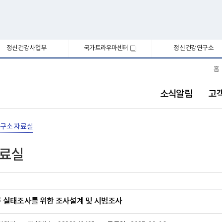
정신건강사업부
국가트라우마센터
정신건강연구소
새
창
홈
소식알림
고
구소 자료실
자료실
 실태조사를 위한 조사설계 및 시범조사