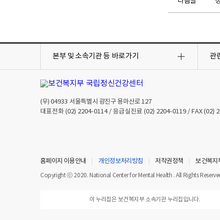
다음글
정
목
목
록
록
본부 및 소속기관 등
바로가기
관
열
열
기
기
(우)
04933
서울특별시 광진구 용마산로 127
대표전화
(02) 2204-0114
/ 응급실진료
(02) 2204-0119
/ FAX
(02) 
홈페이지 이용안내
개인정보처리방침
저작권정책
보건복지
Copyright ⓒ 2020. National Center for Mental Health . All Rights Reserve
이 누리집은 보건복지부 소속기관 누리집입니다.