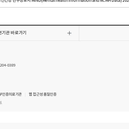
신건강 연구정보지 MIND(Mental health Information and NCMH Data) 
련기관
바로가기
2204-0389
부인증의료기관
웹 접근성 품질인증
d.