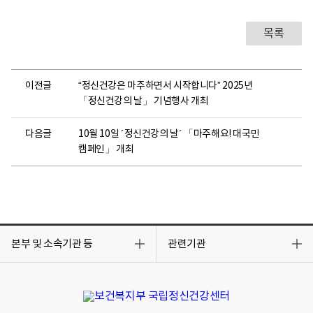
목록
이전글
“정신건강은 마주하면서 시작합니다” 2025년
「정신건강의 날」 기념행사 개최
다음글
10월 10일 ´정신건강의 날´ 「마주해요! 대국민
캠페인」 개최
목
목
록
록
본부 및 소속기관 등
관련기관
열
열
기
기