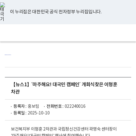
너
유
페
인
블
홈
비
튜
이
스
로
767px
브
스
타
그
이 누리집은 대한민국 공식 전자정부 누리집입니다.
이
북
그
하
램
보
전
통
건
체
합
복
메
검
지
뉴
색
부
국
립
정
신
건
강
센
【뉴스1】´마주해요! 대국민 캠페인´ 개회식찾은 이형훈
터
로
차관
고
등록자 :
홍보팀
전화번호 :
022240016
등록일 :
2025-10-10
보건복지부 이형훈 2차관과 국립정신건강센터 곽영숙 센터장이