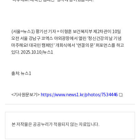
'마주해요! 대국민 캠페인' 행사에 참여했습니다.
(서울=뉴스1) 황기선 기자 = 이형훈 보건복지부 제2차관이 10일
오전 서울 강남구 코엑스 야외광장에서 열린 '정신건강의 날 기념
마주해요! 대국민 캠페인' 개회식에서 '연결의 문' 퍼포먼스를 하고
있다. 2025.10.10/뉴스1
출처: 뉴스1
<기사원문보기>
https://www.news1.kr/photos/7534446
새
창
본 저작물은 공공누리가 적용되지 않는 자료입니다.