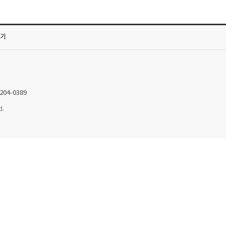
가기
2204-0389
d.