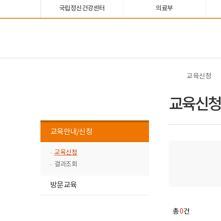
너
본
본
한
파
pdf
플
홈
국립정신건강센터
의료부
비
문
문
글
워
뷰
래
1180px
시
종
뷰
포
어
시
이
작
료
어
인
프
뷰
보
상
프
트
로
어
건
로
뷰
그
프
복
그
어
램
로
지
램
프
다
그
부
다
로
운
램
국
운
그
로
다
교육신청
립
로
램
드
운
정
드
다
로
교육신청
신
운
드
교육신청
건
로
강
드
센
하
터
교육안내/신청
정
위
신
메
건
교육신청
강
뉴
결과조회
교
목
육
하
록
방문교육
위
닫
메
기
뉴