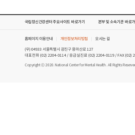
목
록
열
국립정신건강센터 주요사이트
바로가기
본부 및 소속기관
바로
기
홈페이지 이용안내
개인정보처리방침
오시는 길
(우)
04933
서울특별시 광진구 용마산로 127
대표전화
(02) 2204-0114
/ 응급실진료
(02) 2204-0119
/ FAX
(02) 
Copyright ⓒ 2020. National Center for Mental Health . All Rights Reserve