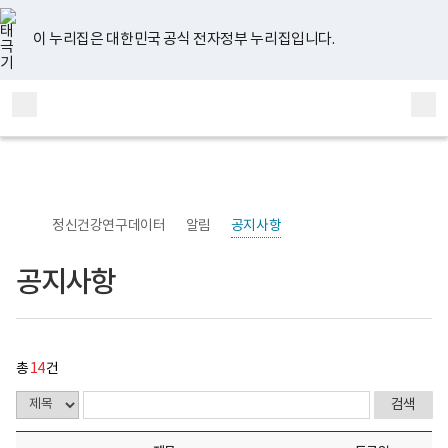
너
공
유
페
인
블
홈
비
지
튜
이
스
로
767px
사
브
스
타
그
이 누리집은 대한민국 공식 전자정부 누리집입니다.
이
항
북
그
하
게
램
보
시
전
통
건
물
체
합
복
목
메
검
지
록
부
-
뉴
색
국
번
립
호,
정
제
신
목,
정신건강연구데이터
알림
공지사항
건
작
강
성
센
자,
공지사항
터
등
정
록
신
일,
건
첨
강
부
연
내
총
14
건
구
용
소
이
로
보
고
여
집