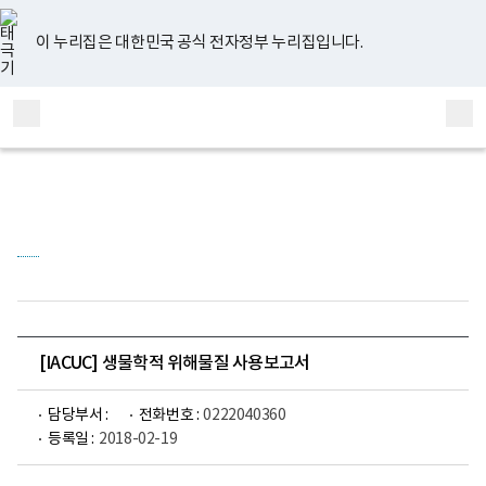
너
유
페
인
블
홈
비
튜
이
스
로
767px
브
스
타
그
이 누리집은 대한민국 공식 전자정부 누리집입니다.
이
북
그
하
램
보
전
통
건
체
합
복
메
검
지
부
뉴
색
국
립
정
신
건
강
센
터
정
신
건
[IACUC] 생물학적 위해물질 사용보고서
강
연
구
담당부서 :
전화번호 :
0222040360
소
등록일 :
2018-02-19
로
고