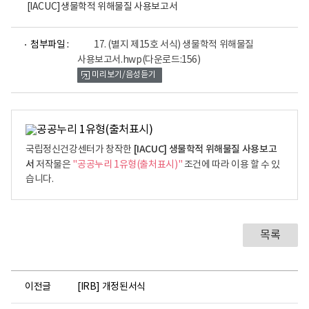
[IACUC]생물학적 위해물질 사용보고서
파
첨부파일 :
17. (별지 제15호 서식) 생물학적 위해물질
일
사용보고서.hwp
(다운로드:156)
뷰
미리보기/음성듣기
어
로
[IACUC] 생물학적 위해물질 사용보고
국립정신건강센터가 창작한
서
저작물은
"공공누리 1유형(출처표시)"
조건에 따라 이용 할 수 있
습니다.
목록
이전글
[IRB] 개정된서식