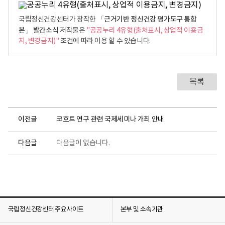
가
도
「근거기반 정신건강 평가도구 통합
국립정신건강센터가 창작한
구
본」 발간소식
저작물은
"공공누리 4유형(출처표시, 상업적 이용금
통
지, 변경금지)"
조건에 따라 이용 할 수 있습니다.
합
본
기
목록
분
장
애
,
이전글
코호트 연구 관련 국제세미나 개최 안내
자
살
다음글
다음글이 없습니다.
,
불
안
,
강
박
국립정신건강센터 주요사이트
본부 및 소속기관
,