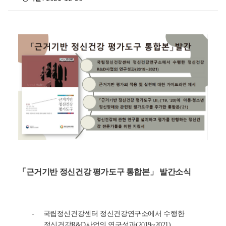
근
거
기
반
정
신
건
강
평
가
도
구
통
합
「근거기반 정신건강 평가도구 통합본」 발간소식
본
발
간
-
국립정신건강센터 정신건강연구소에서 수행한
M
정신건강
R&D
사업의 연구성과
(2019~2021)
e