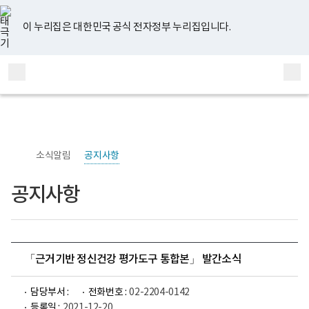
너
유
페
인
블
홈
비
튜
이
스
로
767px
브
스
타
그
이 누리집은 대한민국 공식 전자정부 누리집입니다.
이
북
그
하
램
보
전
통
건
체
합
복
메
검
지
부
뉴
색
국
립
정
신
소식알림
공지사항
건
강
센
공지사항
터
정
신
건
강
연
구
「근거기반 정신건강 평가도구 통합본」 발간소식
소
로
고
담당부서 :
전화번호 :
02-2204-0142
등록일 :
2021-12-20