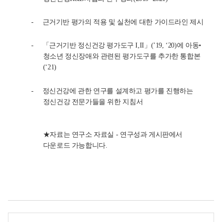
n
t
-
근거기반 평가의 적용 및 실천에 대한 가이드라인 제시
a
l
-
「근거기반 정신건강 평가도구
I,II
」
(’19, ‘20)
에 아동
•
H
청소년 정신장애와 관련된 평가도구를 추가한 통합본
e
(‘21)
a
l
-
정신건강에 관한 연구를 설계하고 평가를 진행하는
t
정신건강 전문가들을 위한 지침서
h
근
★
자료는 연구소 자료실 - 연구성과 게시판에서
거
다운로드 가능합니다.
기
반
정
신
건
가
평