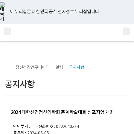
너
유
페
인
블
홈
비
튜
이
스
로
767px
브
스
타
그
이 누리집은 대한민국 공식 전자정부 누리집입니다.
이
북
그
하
램
보
전
통
건
체
합
복
메
검
지
부
뉴
색
국
립
정
신
정신건강연구데이터
알림
공지사항
건
강
센
공지사항
터
정
신
건
강
연
구
2024 대한신경정신의학회 춘계학술대회 심포지엄 개최
소
로
고
담당부서 :
전화번호 :
0222040374
등록일 :
2024-06-05