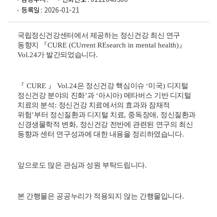
담당부서 :
전화번호 :
0222040366
등록일 :
2026-01-21
국립정신건강센터에서 제공하는 정신건강 최신 연구
동향지
『
CURE (CUrrent REsearch in mental health)
』
Vol.24
가 발간되었습니다
.
『
CURE
』
Vol.24
은 정신건강 핵심이슈
‘
미국
)
디지털
정신건강 분야의 진화
’
과
‘
아시아
)
메타버스 기반 디지털
치료의 분석
:
정신건강 치료에서의 효과와 잠재적
위험
’
부터 정신질환과 디지털 치료
,
중독장애
,
정신질환과
신경생물학적 변화
,
정신건강 전반에 관련된 연구의 최신
동향과 센터 연구성과에 대한 내용을 정리하였습니다
.
앞으로도 많은 관심과 성원 부탁드립니다
.
본 간행물은 공공누리가 적용되지 않는 간행물입니다
.