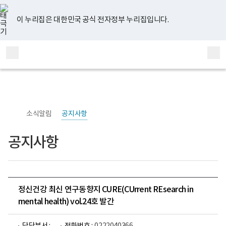
너
유
페
인
블
홈
비
튜
이
스
로
767px
브
스
타
그
이 누리집은 대한민국 공식 전자정부 누리집입니다.
이
북
그
하
램
보
전
통
건
체
합
복
메
검
지
부
뉴
색
국
립
정
신
소식알림
공지사항
건
강
센
공지사항
터
정
신
건
강
연
구
정신건강 최신 연구동향지 CURE(CUrrent REsearch in
소
mental health) vol.24호 발간
로
고