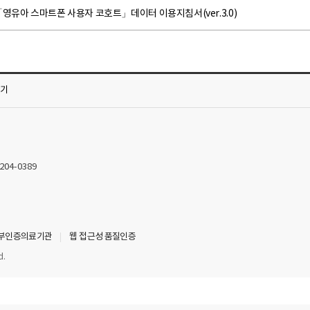
영유아 스마트폰 사용자 코호트」데이터 이용지침서(ver.3.0)
가기
2204-0389
부인증의료기관
웹 접근성 품질인증
d.