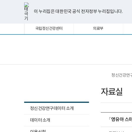
너
한
파
pdf
플
유
페
인
블
선
홈
비
글
워
뷰
래
튜
이
스
로
택
1180px
뷰
포
어
시
브
스
타
그
이 누리집은 대한민국 공식 전자정부 누리집입니다.
됨
이
어
인
프
뷰
북
그
상
프
트
로
어
램
로
뷰
그
프
국립정신건강센터
의료부
그
어
램
로
램
프
다
그
다
로
운
램
운
그
로
다
로
램
드
운
보
전
드
다
로
건
체
운
드
복
메
로
지
뉴
드
부
국
정신건강연
립
정
정신건강연구데이터
신
자료실
건
강
센
터
정신건강연구데이터 소개
정
신
하
「영유아 스마
데이터 소개
건
위
강
하
연
메