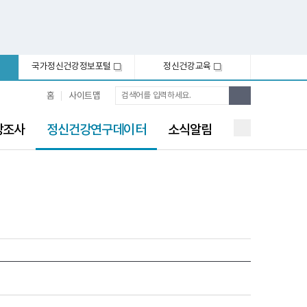
국가정신건강정보포털
정신건강교육
새
새
창
창
통
검
홈
사이트맵
합
색
검
선
색
강조사
정신건강연구데이터
소식알림
택
됨