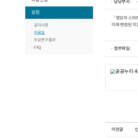
이용신청
담당부서 :
구
위
뉴
소
하
메
알림
로
목
위
고
「영유아 스마트
뉴
록
메
이에 변경된 지
공지사항
목
열
뉴
록
자료실
기
목
열
주요연구결과
파
록
기
FAQ
첨부파일 :
일
닫
뷰
기
어
로
이전글