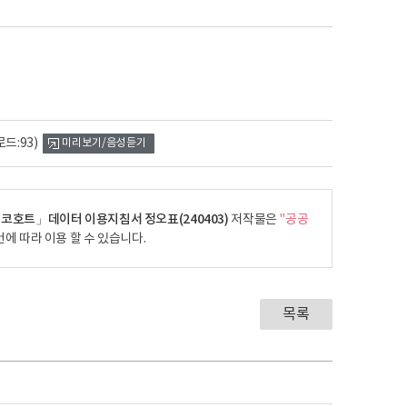
드:93)
미리보기/음성듣기
코호트」데이터 이용지침서 정오표(240403)
저작물은
"공공
에 따라 이용 할 수 있습니다.
목록