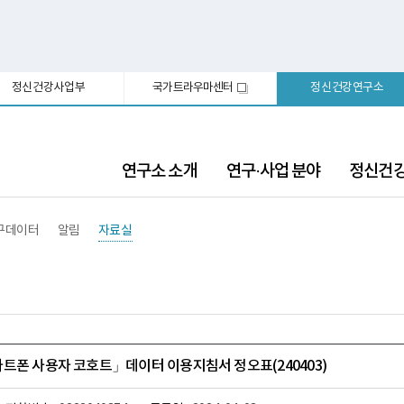
정신건강사업부
국가트라우마센터
정신건강연구소
새
창
연구소 소개
연구·사업 분야
정신건
구데이터
알림
자료실
트폰 사용자 코호트」데이터 이용지침서 정오표(240403)