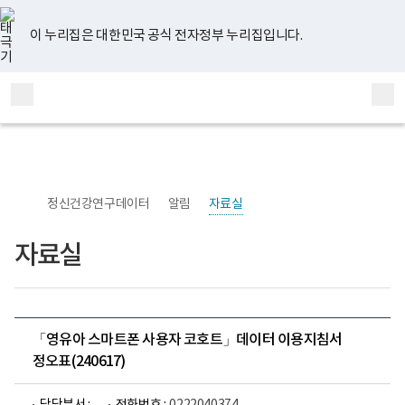
너
유
페
인
블
홈
비
튜
이
스
로
767px
브
스
타
그
이 누리집은 대한민국 공식 전자정부 누리집입니다.
이
북
그
하
램
보
전
통
건
체
합
복
메
검
지
부
뉴
색
국
립
정
신
정신건강연구데이터
알림
자료실
건
강
센
자료실
터
정
신
건
강
연
구
「영유아 스마트폰 사용자 코호트」데이터 이용지침서
소
정오표(240617)
로
고