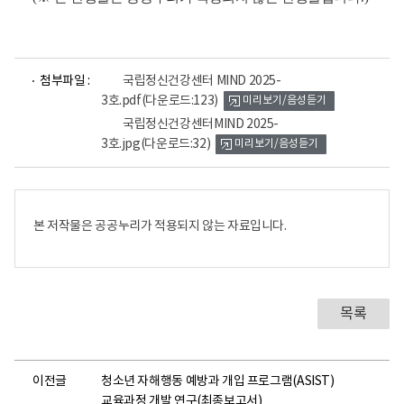
파
파
첨부파일 :
국립정신건강센터 MIND 2025-
일
일
3호.pdf
(다운로드:123)
미리보기/음성듣기
뷰
뷰
어
어
국립정신건강센터MIND 2025-
로
로
3호.jpg
(다운로드:32)
미리보기/음성듣기
본 저작물은 공공누리가 적용되지 않는 자료입니다.
목록
이전글
청소년 자해행동 예방과 개입 프로그램(ASIST)
교육과정 개발 연구(최종보고서)