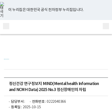
너
유
페
인
블
홈
비
튜
이
스
로
767px
브
스
타
그
이 누리집은 대한민국 공식 전자정부 누리집입니다.
이
북
그
하
램
보
전
통
건
체
합
복
메
검
지
부
뉴
색
국
립
정
신
건
강
센
터
정
신
건
정신건강 연구정보지 MIND(Mental health Information
강
and NCMH Data) 2025 No.3 정신장애인의 자립
연
구
소
로
담당부서 :
전화번호 :
0222040366
고
등록일 :
2025-10-15