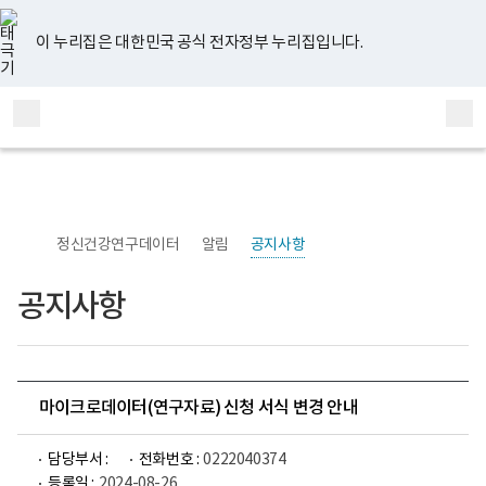
너
유
페
인
블
홈
비
튜
이
스
로
767px
브
스
타
그
이 누리집은 대한민국 공식 전자정부 누리집입니다.
이
북
그
하
램
보
전
통
건
체
합
복
메
검
지
부
뉴
색
국
립
정
신
정신건강연구데이터
알림
공지사항
건
강
센
공지사항
터
정
신
건
강
연
구
마이크로데이터(연구자료) 신청 서식 변경 안내
소
로
고
담당부서 :
전화번호 :
0222040374
등록일 :
2024-08-26