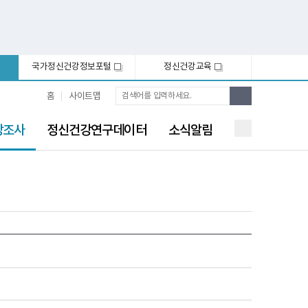
국가정신건강정보포털
정신건강교육
새
새
창
창
통
검
홈
사이트맵
합
색
검
색
강조사
정신건강연구데이터
소식알림