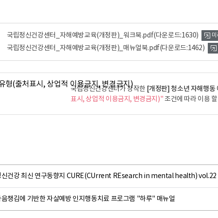
국립정신건강센터_자해예방교육(개정판)_워크북.pdf
(다운로드:1630)
미
국립정신건강센터_자해예방교육(개정판)_매뉴얼북.pdf
(다운로드:1462)
[개정판] 청소년 자해행동 
국립정신건강센터가 창작한
표시, 상업적 이용금지, 변경금지)"
조건에 따라 이용 할
신건강 최신 연구동향지 CURE(CUrrent REsearch in mental health) vol.2
마음챙김에 기반한 자살예방 인지행동치료 프로그램 "하루" 매뉴얼