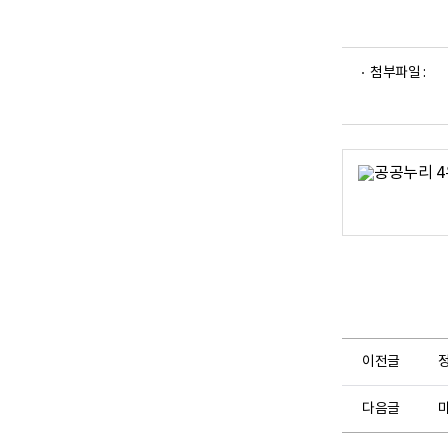
구
소
로
고
파
파
첨부파일 :
일
일
뷰
뷰
어
어
로
로
이전글
정
다음글