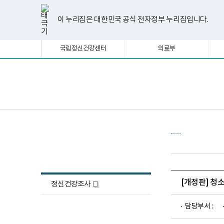
너
한
파
pdf
플
유
페
인
블
선
홈
비
글
워
뷰
래
튜
이
스
로
택
1180px
뷰
포
어
시
브
스
타
그
이 누리집은 대한민국 공식 전자정부 누리집입니다.
됨
이
어
인
프
뷰
북
그
상
프
트
로
어
램
로
뷰
그
프
국립정신건강센터
의료부
그
어
램
로
램
프
다
그
다
로
운
램
운
그
로
다
로
램
드
운
보
전
드
다
로
건
체
운
드
복
메
로
지
뉴
드
부
국
립
정
정신건강조사
신
건
강
센
터
[개정판] 청
정신건강조사
새
정
신
창
건
담당부서 :
강
연