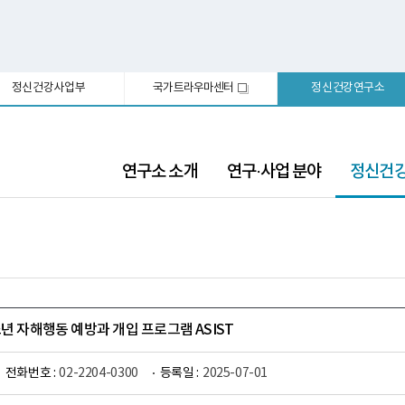
정신건강사업부
국가트라우마센터
정신건강연구소
새
창
선
연구소 소개
연구·사업 분야
정신건
택
됨
소년 자해행동 예방과 개입 프로그램 ASIST
전화번호 :
02-2204-0300
등록일 :
2025-07-01