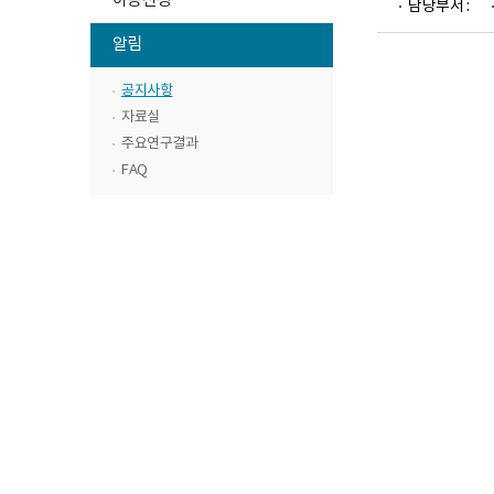
이용신청
담당부서 :
구
위
뉴
소
하
메
알림
로
목
위
고
뉴
록
메
공지사항
목
열
뉴
록
자료실
기
목
열
주요연구결과
록
기
FAQ
닫
기