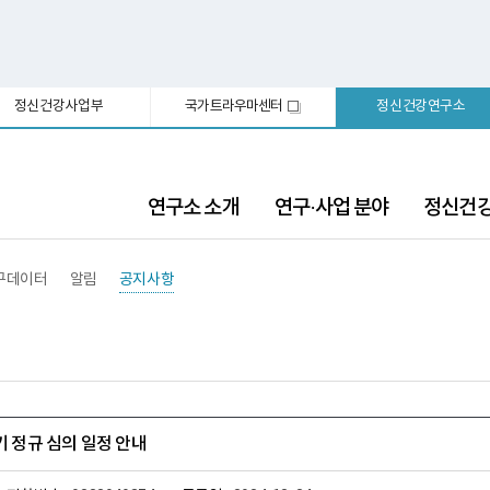
정신건강사업부
국가트라우마센터
정신건강연구소
새
창
연구소 소개
연구·사업 분야
정신건
구데이터
알림
공지사항
기 정규 심의 일정 안내