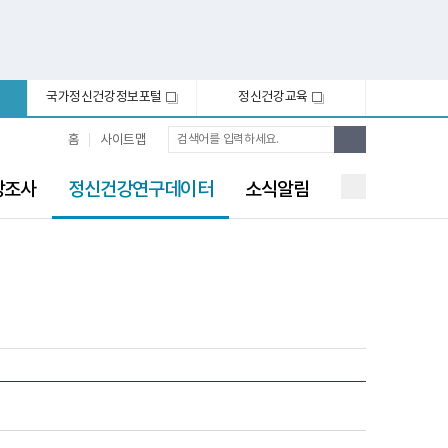
국가정신건강정보포털
정신건강교육
새
새
창
창
통
검
홈
사이트맵
합
색
검
선
색
강조사
정신건강연구데이터
소식알림
택
됨