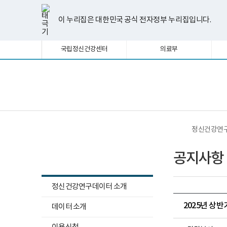
너
한
파
pdf
플
유
페
인
블
선
홈
비
글
워
뷰
래
튜
이
스
로
택
1180px
뷰
포
어
시
브
스
타
그
이 누리집은 대한민국 공식 전자정부 누리집입니다.
됨
이
어
인
프
뷰
북
그
상
프
트
로
어
램
로
뷰
그
프
국립정신건강센터
의료부
그
어
램
로
램
프
다
그
다
로
운
램
운
그
로
다
로
램
드
운
보
전
드
다
로
건
체
운
드
복
메
로
지
뉴
드
부
국
정신건강연
립
정
정신건강연구데이터
신
공지사항
건
강
센
터
정신건강연구데이터 소개
정
신
하
2025년 상반
데이터 소개
건
위
강
하
연
메