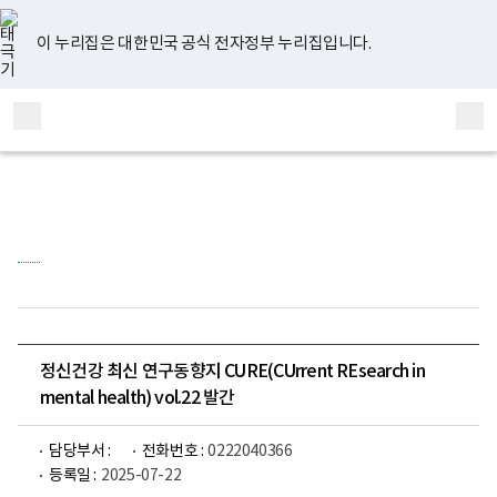
너
유
페
인
블
홈
비
튜
이
스
로
767px
브
스
타
그
이 누리집은 대한민국 공식 전자정부 누리집입니다.
이
북
그
하
램
보
전
통
건
체
합
복
메
검
지
부
뉴
색
국
립
정
신
건
강
센
터
정
신
건
정신건강 최신 연구동향지 CURE(CUrrent REsearch in
강
mental health) vol.22 발간
연
구
소
로
담당부서 :
전화번호 :
0222040366
고
등록일 :
2025-07-22