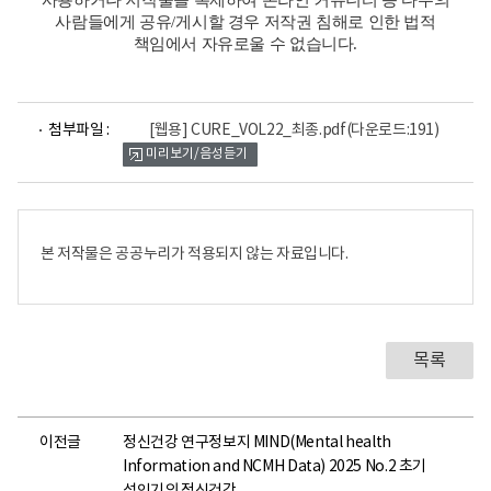
사용하거나 저작물을 복제하여 온라인 커뮤니티 등 다수의
사람들에게 공유
/
게시할 경우 저작권 침해로 인한 법적
책임에서 자유로울 수 없습니다
.
파
첨부파일 :
[웹용] CURE_VOL22_최종.pdf
(다운로드:191)
일
미리보기/음성듣기
뷰
어
로
본 저작물은 공공누리가 적용되지 않는 자료입니다.
목록
이전글
정신건강 연구정보지 MIND(Mental health
Information and NCMH Data) 2025 No.2 초기