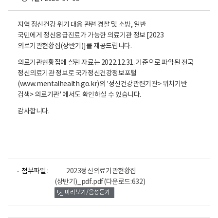
지역 정신건강 위기 대응 관련 경찰 및 소방, 일반
국민에게 정신응급진료가 가능한 의료기관 정보 [2023
의료기관현황집(상반기)]를 제공드립니다.
의료기관현황집에 실린 자료는 2022.12.31. 기준으로 파악된 전국
정신의료기관 정보로 국가정신건강정보포털
(www.mentalhealth.go.kr)의 '정신건강관련기관> 위치기반
검색> 의료기관' 에서도 확인하실 수 있습니다.
감사합니다.
파
첨부파일 :
2023정신의료기관현황집
일
(상반기)_pdf.pdf
(다운로드:632)
뷰
미리보기/음성듣기
어
로