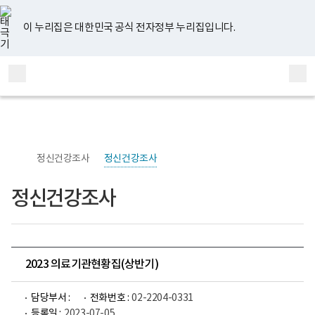
너
유
페
인
블
홈
비
튜
이
스
로
767px
브
스
타
그
이 누리집은 대한민국 공식 전자정부 누리집입니다.
이
북
그
하
램
보
전
통
건
체
합
복
메
검
지
부
뉴
색
국
립
정
신
정신건강조사
정신건강조사
건
강
센
정신건강조사
터
정
신
건
강
연
구
2023 의료기관현황집(상반기)
소
로
고
담당부서 :
전화번호 :
02-2204-0331
등록일 :
2023-07-05