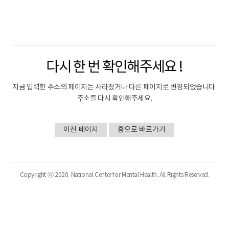
국
립
정
신
건
강
다시 한 번 확인해주세요 !
센
터
정
지금 입력한 주소의 페이지는 사라졌거나 다른 페이지로 변경되었습니다.
신
건
주소를 다시 확인해주세요.
강
연
구
이전 페이지
홈으로 바로가기
소
Copyright ⓒ 2020. National Center for Mental Health. All Rights Reserved.