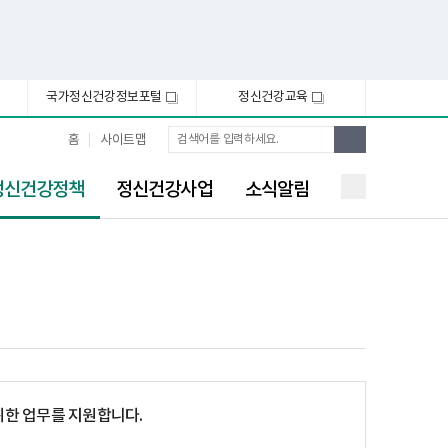
국가정신건강정보포털
정신건강교육
새
새
창
창
통
검
홈
사이트맵
합
색
검
색
정신건강정책
정신건강사업
소식알림
위한 업무를 지원합니다.