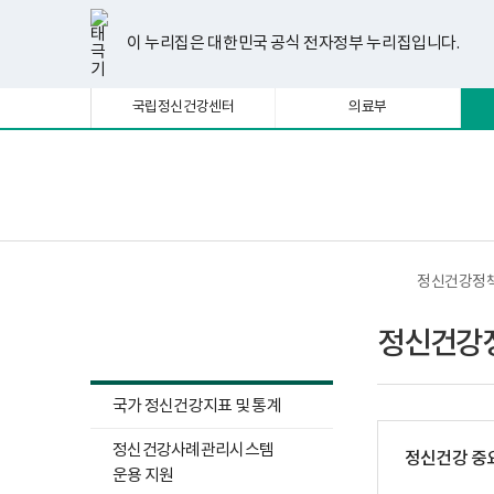
너
본
본
한
파
pdf
플
유
페
인
블
선
홈
비
문
문
글
워
뷰
래
튜
이
스
로
택
1180px
시
종
뷰
포
어
시
브
스
타
그
이 누리집은 대한민국 공식 전자정부 누리집입니다.
됨
이
작
료
어
인
프
뷰
북
그
상
프
트
로
어
램
로
뷰
그
프
국립정신건강센터
의료부
그
어
램
로
램
프
다
그
다
로
운
램
운
그
로
다
로
램
드
운
보
전
드
다
로
건
체
운
드
복
메
로
지
뉴
드
부
국
정신건강정
립
정
정신건강정책
신
정신건강정
건
강
센
터
국가 정신건강지표 및 통계
정
신
정신건강사례관리시스템
건
정신건강 중
강
운용 지원
사