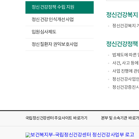
업
정신건강정책 수립 지원
부
로
정신건강복지 
고
정신건강 인식개선사업
정신건강복지 기본
하
입원심사제도
위
정신건강정책
메
정신질환자 권익보호사업
뉴
법제도에 따른
목
사건, 사고 등에
록
사업 진행에 관
열
기
정신건강사업안
정신건강증진시
국립정신건강센터 주요사이트
바로가기
본부 및 소속기관
바로