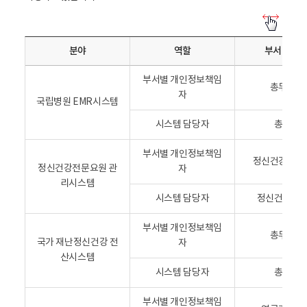
당
세
자
부
정
분야
역할
부서 및 직
분
보
야
표
부서별 개인정보책임
별
총무과장
-
자
개
국립병원 EMR시스템
역
인
할
시스템 담당자
총무과
정
,
보
부
부서별 개인정보책임
보
정신건강교육
서
정신건강전문요원 관
자
호
및
리시스템
책
직
시스템 담당자
정신건강교
임
위
자
,
부서별 개인정보책임
및
총무과장
성
국가 재난정신건강 전
자
개
명
산시스템
인
,
시스템 담당자
총무과
정
연
보
락
부서별 개인정보책임