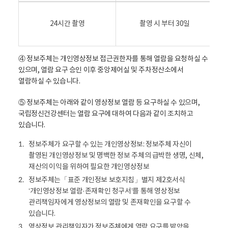
상
분
정
(
24시간 촬영
촬영 시 부터 30일
보
관
보
리
관
책
정
④ 정보주체는 개인영상정보 접근권한자를 통해 열람을 요청하실 수
임
보
있으며, 열람 요구 승인 이후 중앙제어실 및 주차정산소에서
자
표
열람하실 수 있습니다.
,
-
접
⑤ 정보주체는 아래와 같이 영상정보 열람 등 요구하실 수 있으며,
촬
근
국립정신건강센터는 열람 요구에 대하여 다음과 같이 조치하고
영
권
있습니다.
시
한
간
자
정보주체가 요구할 수 있는 개인영상정보: 정보주체 자신이
1.
,
(
촬영된 개인영상정보 및 명백한 정보 주체의 급박한 생명, 신체,
보
개
재산의 이익을 위하여 필요한 개인영상정보
관
인
정보주체는「표준 개인정보 보호지침」별지 제2호서식
2.
기
정
‘개인영상정보 열람·존재확인 청구서’를 통해 영상정보
간
보
관리책임자에게 영상정보의 열람 및 존재확인을 요구할 수
,
보
있습니다.
보
호
관
영상정보 관리책임자가 정보주체에게 열람 요구를 받았을
3.