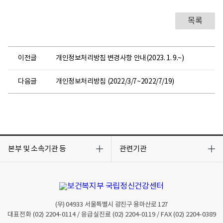
서
,
목록
직
위
,
이전글
개인정보처리방침 변경사항 안내(2023. 1. 9.~)
성
명
다음글
개인정보처리방침 (2022/3/7~2022/7/19)
,
연
락
처
로
구
목
목
록
록
본부 및 소속기관 등
관련기관
성
열
열
되
기
기
어
있
습
니
(우)
04933
서울특별시 광진구 용마산로 127
다
대표전화
(02) 2204-0114
/ 응급실진료
(02) 2204-0119
/ FAX
(02) 2204-0389