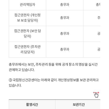
분
보
관리책임자
총무과
총무과장
,
처
내
리
접근권한자 (개인정
용
기
총무과
주무관
보 보호 담당자)
으
기
로
관
접근권한자 (보안 담
구
리
총무과
공무직
당자)
성
책
된
임
접근권한자 (주차관
표
자
총무과
공무직
리 담당자)
및
접
근
총무과에서는 보안, 주차관리 등을 위해 공개 장소의 영상을 실시간
권
관제하고 있습니다.
한
③ 국립정신건강센터는 아래와 같이 개인영상정보를 보관 관리하고
자
있습니다.
정
보
개
표
인
-
촬영시간
보관기간
영
구