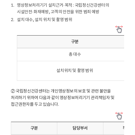
영상정보처리기기 설치근거·목적 : 국립정신건강센터의
1.
시설안전·화재예방, 고객의 안전을 위한 범죄 예방
설치 대수, 설치 위치 및 촬영 범위
2.
설
치
구분
대
수
총 대수
,
설
치
설치위치 및 촬영 범위
위
치
및
② 국립정신건강센터는 개인영상정보의 보호 및 관련 불만을
촬
처리하기 위하여 다음과 같이 영상정보처리기기 관리책임자 및
영
접근권한자를 두고 있습니다.
범
위
영
-
상
구분
담당부서
직위
구
정