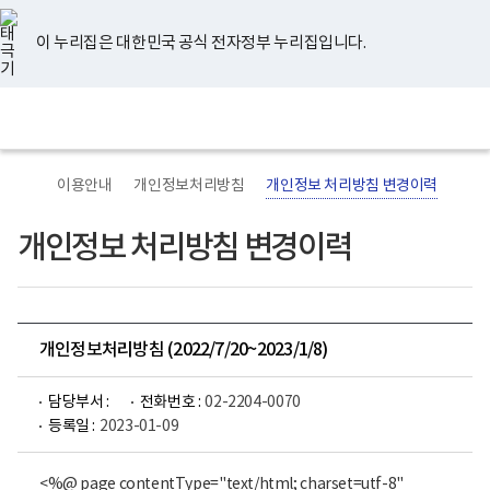
너
유
페
인
블
홈
비
튜
이
스
로
767px
브
스
타
그
이 누리집은 대한민국 공식 전자정부 누리집입니다.
이
북
그
하
램
보
전
통
건
체
합
복
메
검
지
뉴
색
부
국
이용안내
개인정보처리방침
개인정보 처리방침 변경이력
립
정
신
개인정보 처리방침 변경이력
건
강
센
터
로
고
개인정보처리방침 (2022/7/20~2023/1/8)
담당부서 :
전화번호 :
02-2204-0070
등록일 :
2023-01-09
<%@ page contentType="text/html; charset=utf-8"