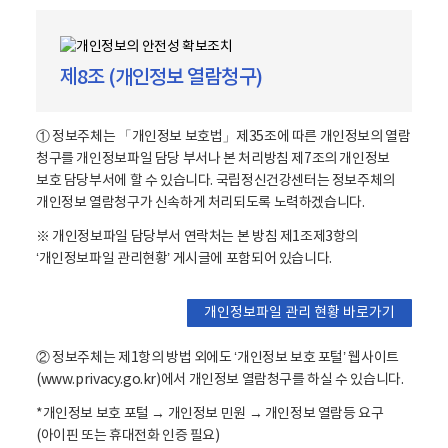
직
위
,
제8조 (개인정보 열람청구)
성
명
,
① 정보주체는 「개인정보 보호법」제35조에 따른 개인정보의 열람
연
청구를 개인정보파일 담당 부서나 본 처리방침 제7조의 개인정보
락
보호 담당부서에 할 수 있습니다. 국립정신건강센터는 정보주체의
처
개인정보 열람청구가 신속하게 처리되도록 노력하겠습니다.
로
구
※ 개인정보파일 담당부서 연락처는 본 방침 제1조제3항의
성
‘개인정보파일 관리현황’ 게시글에 포함되어 있습니다.
되
어
개인정보파일 관리 현황 바로가기
있
습
② 정보주체는 제1항의 방법 외에도 ‘개인정보 보호 포털’ 웹사이트
니
(www.privacy.go.kr)에서 개인정보 열람청구를 하실 수 있습니다.
다
.
*개인정보 보호 포털 → 개인정보 민원 → 개인정보 열람등 요구
(아이핀 또는 휴대전화 인증 필요)