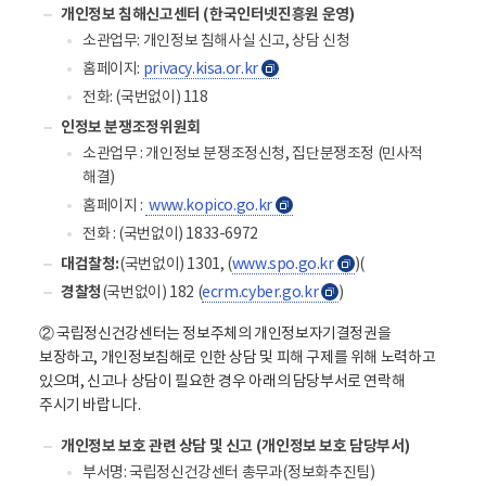
개인정보 침해신고센터 (한국인터넷진흥원 운영)
소관업무: 개인정보 침해사실 신고, 상담 신청
홈페이지:
privacy.kisa.or.kr
새
창
전화: (국번없이) 118
인정보 분쟁조정위원회
소관업무 : 개인정보 분쟁조정신청, 집단분쟁조정 (민사적
해결)
홈페이지 :
www.kopico.go.kr
새
창
전화 : (국번없이) 1833-6972
대검찰청:
(국번없이) 1301, (
www.spo.go.kr
)(
새
창
경찰청
(국번없이) 182 (
ecrm.cyber.go.kr
)
새
창
② 국립정신건강센터는 정보주체의 개인정보자기결정권을
보장하고, 개인정보침해로 인한 상담 및 피해 구제를 위해 노력하고
있으며, 신고나 상담이 필요한 경우 아래의 담당부서로 연락해
주시기 바랍니다.
개인정보 보호 관련 상담 및 신고 (개인정보 보호 담당부서)
부서명: 국립정신건강센터 총무과(정보화추진팀)