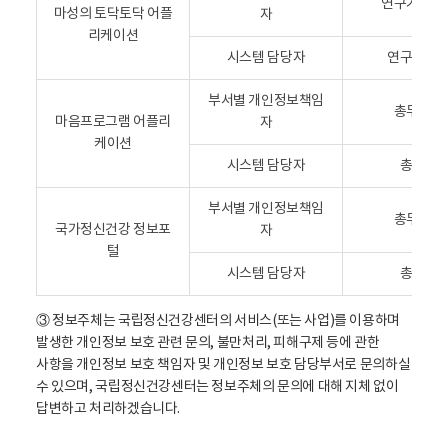
보
연구기획과
처
마성의 토닥토닥 어플
자
호
,
리케이션
담
팩
시스템 담당자
연구기획
당
스
자
번
부서별 개인정보책임
정
총무과장
호
마음프로그램 어플리
자
보
로
케이션
표
구
시스템 담당자
총무과
-
성
분
되
부서별 개인정보책임
총무과장
야
국가정신건강 정보포
어
자
,
털
있
역
시스템 담당자
총무과
습
할
니
,
다
③ 정보주체는 국립정신건강센터의 서비스(또는 사업)를 이용하며
역
.
발생한 개인정보 보호 관련 문의, 불만처리, 피해구제 등에 관한
할
사항을 개인정보 보호 책임자 및 개인정보 보호 담당부서로 문의하실
,
수 있으며, 국립정신건강센터는 정보주체의 문의에 대해 지체 없이
부
답변하고 처리하겠습니다.
서
및