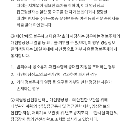
담
장
때에는 지체없이 필요한 조치를 취하며, 이때 영상정보
당
소
접근권한자는 열람 등 요구를 한 자가 본인이거나 정당한
자
,
대리인인지를 주민등록증·운전면허증·여권 등의 신분 증명서를
)
처
제출 받아 확인합니다.
,
리
접
⑥ 제6항에도 불구하고 다음 각 호에 해당하는 경우에는 정보주체의
방
근
개인영상정보 열람 등 요구를 거부할 수 있으며, 이 경우 영상정보
법
권
관리책임자는 10일 이내에 서면 등으로 거부 사유를 정보주체에게
로
한
통지합니다.
구
자
성
(
범죄수사·공소유지·재판수행에 중대한 지장을 초래하는 경우
1.
되
영
개인영상정보의 보관기간이 경과하여 파기한 경우
2.
어
상
기타 정보주체의 열람 등 요구를 거부할 만한 정당한 사유가
3.
있
정
존재하는 경우
습
보
니
처
⑦ 국립정신건강센터는 개인영상정보의 안전한 보관을 위해
다
리
내부관리계획의 수립, 접근통제 및 접근권한 제한, 영상정보의
.
기
안전한 저장, 처리기록 보관 및 위·변조 방지조치, 보관시설 마련 및
기
잠금장치 등의 안전성 확보 조치를 실시하고 있습니다.
담
당