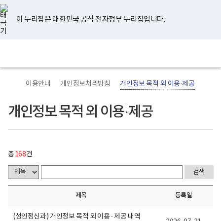
너
개
유
페
인
블
홈
처
이
다
끝
비
인
튜
이
스
로
767px
정
브
스
타
그
이 누리집은 대한민국 공식 전자정부 누리집입니다.
이
보
음
전
음
페
북
그
하
목
램
보
적
페
페
페
이
전
통
건
외
체
합
복
이
이
이
이
지
메
검
지
용
뉴
색
부
·
지
지
지
이
국
제
이용안내
개인정보처리방침
개인정보 목적 외 이용·제공
립
공
정
게
이
이
이
동
신
시
개인정보 목적 외 이용·제공
건
물
동
동
동
강
목
센
록
터
-
로
번
고
호,
총
168
건
제
목,
담
당
부
제목
등록일
서,
등
록
(성인정신과) 개인정보 목적 외 이용 ∙ 제공 내역