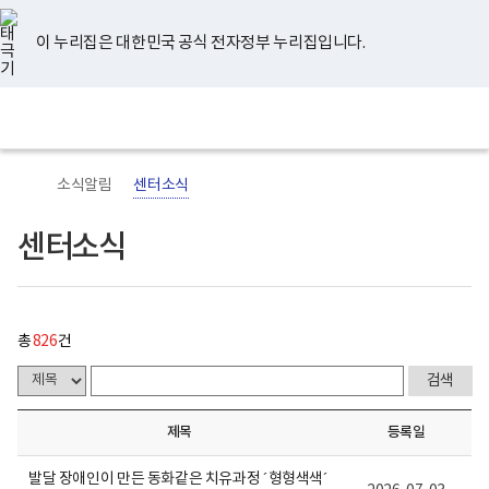
너
센
유
페
인
블
홈
처
이
다
끝
비
터
튜
이
스
로
767px
소
브
스
타
그
이 누리집은 대한민국 공식 전자정부 누리집입니다.
이
식
음
전
음
페
북
그
하
게
램
보
시
페
페
페
이
전
통
건
물
체
합
복
목
이
이
이
지
메
검
지
록
뉴
색
부
-
지
지
지
이
국
번
소식알림
센터소식
립
호,
정
제
이
이
이
동
신
목,
센터소식
건
작
동
동
동
강
성
센
자,
터
등
로
록
고
일,
총
826
건
첨
부
내
용
이
제목
등록일
보
여
집
발달 장애인이 만든 동화같은 치유과정 ´형형색색´