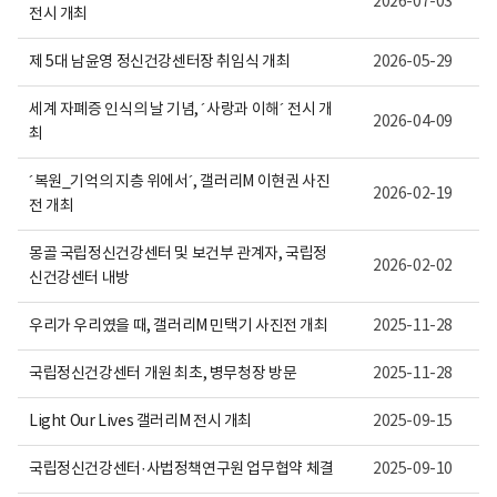
2026-07-03
니
전시 개최
다.
제 5대 남윤영 정신건강센터장 취임식 개최
2026-05-29
세계 자폐증 인식의 날 기념, ´사랑과 이해´ 전시 개
2026-04-09
최
´복원_기억의 지층 위에서´, 갤러리M 이현권 사진
2026-02-19
전 개최
몽골 국립정신건강센터 및 보건부 관계자, 국립정
2026-02-02
신건강센터 내방
우리가 우리였을 때, 갤러리M 민택기 사진전 개최
2025-11-28
국립정신건강센터 개원 최초, 병무청장 방문
2025-11-28
Light Our Lives 갤러리M 전시 개최
2025-09-15
국립정신건강센터·사법정책연구원 업무협약 체결
2025-09-10