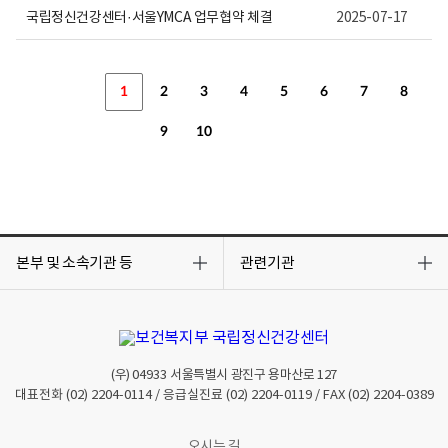
국립정신건강센터·서울YMCA 업무협약 체결
2025-07-17
1
2
3
4
5
6
7
8
9
10
목
목
록
록
본부 및 소속기관 등
관련기관
열
열
기
기
(우)
04933
서울특별시 광진구 용마산로 127
대표전화
(02) 2204-0114
/ 응급실진료
(02) 2204-0119
/ FAX
(02) 2204-0389
오시는 길