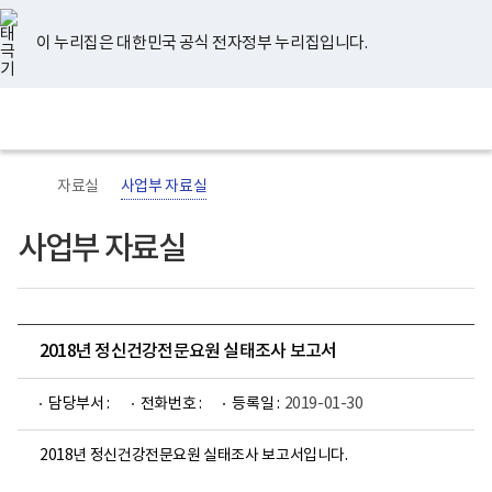
너
유
페
인
블
홈
비
튜
이
스
로
767px
브
스
타
그
이 누리집은 대한민국 공식 전자정부 누리집입니다.
이
북
그
하
램
보
전
통
건
체
합
복
메
검
지
뉴
색
부
국
자료실
사업부 자료실
립
정
신
사업부 자료실
건
강
센
터
로
고
2018년 정신건강전문요원 실태조사 보고서
담당부서 :
전화번호 :
등록일 :
2019-01-30
2018년 정신건강전문요원 실태조사 보고서입니다.