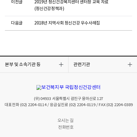
이전글
2019년 정신건강복지센터 센터장 교육 자료
(정신건강정책과)
다음글
2018년 지역사회 정신건강 우수사례집
목
목
록
록
본부 및 소속기관 등
관련기관
열
열
기
기
(우)
04933
서울특별시 광진구 용마산로 127
대표전화
(02) 2204-0114
/ 응급실진료
(02) 2204-0119
/ FAX
(02) 2204-0389
오시는 길
전화번호