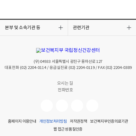
목
목
록
록
본부 및 소속기관 등
관련기관
열
열
기
기
(우)
04933
서울특별시 광진구 용마산로 127
대표전화
(02) 2204-0114
/ 응급실진료
(02) 2204-0119
/ FAX
(02) 2204-0389
오시는 길
전화번호
홈페이지 이용안내
개인정보처리방침
저작권정책
보건복지부인증의료기관
웹 접근성 품질인증