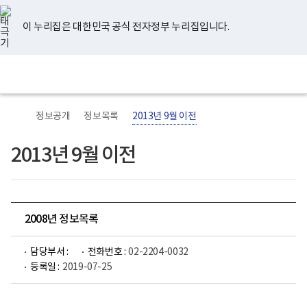
너
유
페
인
블
홈
비
튜
이
스
로
767px
브
스
타
그
이 누리집은 대한민국 공식 전자정부 누리집입니다.
이
북
그
하
램
보
전
통
건
체
합
복
메
검
지
뉴
색
부
국
정보공개
정보목록
2013년 9월 이전
립
정
신
2013년 9월 이전
건
강
센
터
로
고
2008년 정보목록
담당부서 :
전화번호 :
02-2204-0032
등록일 :
2019-07-25