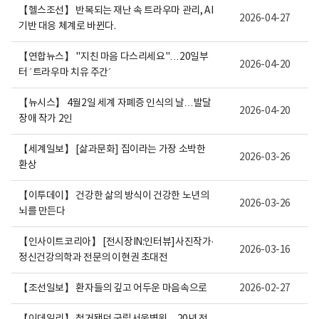
【헬스조선】 반복되는 재난 속 트라우마 관리, AI
2026-04-27
기반 대응 체계로 바뀐다.
【연합뉴스】 "지친 마음 다스리세요"…20일부
2026-04-20
터 ´트라우마 치유 주간´
【뉴시스】 4월2일 세계 자폐증 인식의 날…발달
2026-04-20
장애 작가 2인
【세계일보】 [삶과문화] 집이라는 가장 소박한
2026-03-26
환상
【이투데이】 건강한 삶의 방식이 건강한 노년의
2026-03-26
뇌를 만든다
【인사이트코리아】 [전시장IN:인터뷰]사진작가·
2026-03-16
정신건강의학과 전문의 이현권 초대전
【조선일보】 환자들의 깊고 어두운 마음속으로
2026-02-27