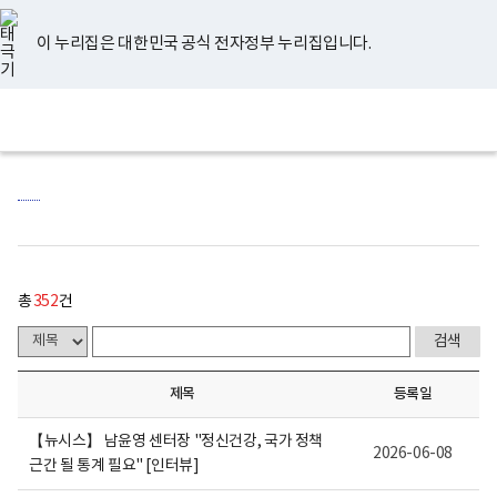
너
게
유
페
인
블
홈
처
이
다
끝
비
시
튜
이
스
로
767px
물
브
스
타
그
이 누리집은 대한민국 공식 전자정부 누리집입니다.
이
목
음
전
음
페
북
그
하
록
램
보
-
페
페
페
이
전
통
건
번
체
합
복
호,
이
이
이
지
메
검
지
제
뉴
색
부
목,
지
지
지
이
국
작
립
성
정
자,
이
이
이
동
신
등
건
록
동
동
동
강
일,
센
첨
총
352
건
터
부
로
내
고
용
이
보
제목
등록일
여
집
니
【뉴시스】 남윤영 센터장 "정신건강, 국가 정책
다.
2026-06-08
근간 될 통계 필요" [인터뷰]