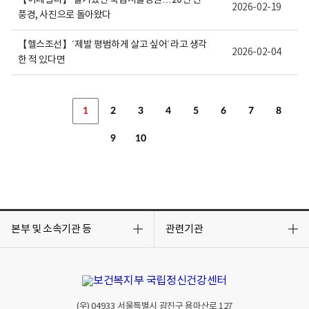
【이데일리】 철거됐던 국립서울병원…20년 전
2026-02-19
풍경, 사진으로 돌아왔다
【헬스조선】´제발 평범하게 살고 싶어´라고 생각
2026-02-04
한 적 있다면
1
2
3
4
5
6
7
8
9
10
목
목
록
록
본부 및 소속기관 등
관련기관
열
열
기
기
(우)
04933
서울특별시 광진구 용마산로 127