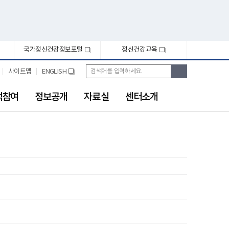
국가정신건강정보포털
정신건강교육
새
새
창
창
통
검
사이트맵
ENGLISH
새
합
색
창
검
색
객참여
정보공개
자료실
센터소개