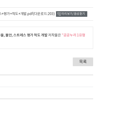
+평가+척도+개발.pdf
(다운로드:203)
미리보기/음성듣기
울, 불안, 스트레스 평가 척도 개발
저작물은
"공공누리 1유형
목록