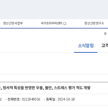
정신건강사업부
국가트라우마센터
정신건강연구소
새
창
홈
선
소식알림
고
택
됨
, 정서적 특성을 반영한 우울, 불안, 스트레스 평가 척도 개발
팀
전화번호 :
0222040016
등록일 :
2024-10-18