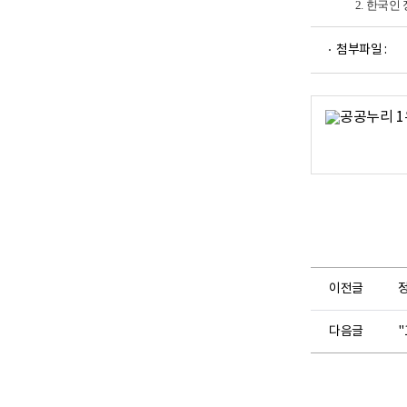
2. 한국인 
파
첨부파일 :
일
뷰
어
로
이전글
다음글
"