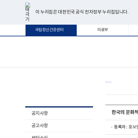
너
한
파
pdf
플
유
페
인
블
선
홈
비
글
워
뷰
래
튜
이
스
로
택
1180px
뷰
포
어
시
브
스
타
그
이 누리집은 대한민국 공식 전자정부 누리집입니다.
됨
이
어
인
프
뷰
북
그
상
프
트
로
어
램
로
뷰
그
프
국립정신건강센터
의료부
그
어
램
로
램
프
다
그
다
로
운
램
운
그
로
다
로
램
드
운
보
전
드
다
로
건
체
운
드
복
메
로
지
뉴
드
부
국
립
정
소식알림
신
건
강
센
터
한국의 문화적
공지사항
로
고
공고사항
등록자 :
홍보