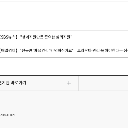
【SBS뉴스】 "생계지원만큼 중요한 심리지원"
【매일경제】 “전국민 ‘마음 건강’ 안녕하신가요”…트라우마 관리 꼭 해야한다는 정
련기관
바로가기
2204-0389