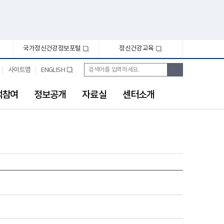
국가정신건강정보포털
정신건강교육
새
새
창
창
통
검
사이트맵
ENGLISH
새
합
색
창
검
색
객참여
정보공개
자료실
센터소개