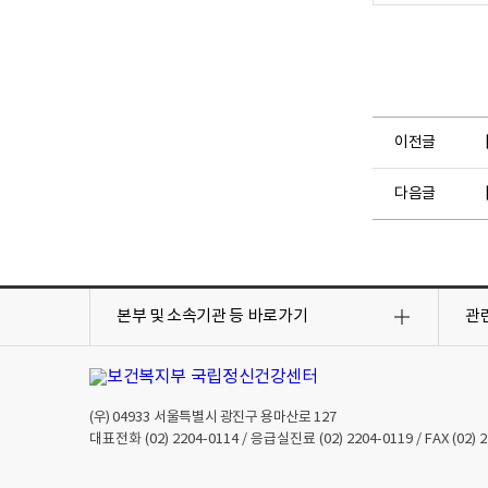
이전글
다음글
목
목
록
록
본부 및 소속기관 등
바로가기
관
열
열
기
기
(우)
04933
서울특별시 광진구 용마산로 127
대표전화
(02) 2204-0114
/ 응급실진료
(02) 2204-0119
/ FAX
(02) 