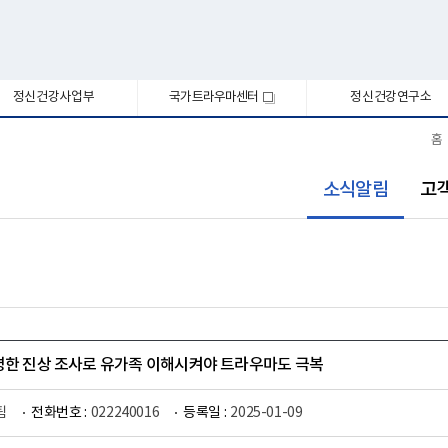
정신건강사업부
국가트라우마센터
정신건강연구소
새
창
홈
선
소식알림
고
택
됨
명한 진상 조사로 유가족 이해시켜야 트라우마도 극복
팀
전화번호 :
022240016
등록일 :
2025-01-09