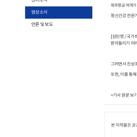
센터소식
제주항공 여객기 
영상소식
정신건강 전문가
언론 및 보도
[심민영 / 국
받아들이기 어려
그러면서 진상
또한, 이를 통
<기사 원문 보
본 저작물은 공