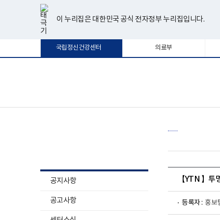
너
한
파
pdf
플
유
페
인
블
선
홈
비
글
워
뷰
래
튜
이
스
로
택
1180px
뷰
포
어
시
브
스
타
그
이 누리집은 대한민국 공식 전자정부 누리집입니다.
됨
이
어
인
프
뷰
북
그
상
프
트
로
어
램
로
뷰
그
프
국립정신건강센터
의료부
그
어
램
로
램
프
다
그
다
로
운
램
운
그
로
다
로
램
드
운
보
전
드
다
로
건
체
운
드
복
메
로
지
뉴
드
부
국
립
정
소식알림
신
건
강
센
터
【YTN 】투
공지사항
로
고
공고사항
등록자 :
홍보