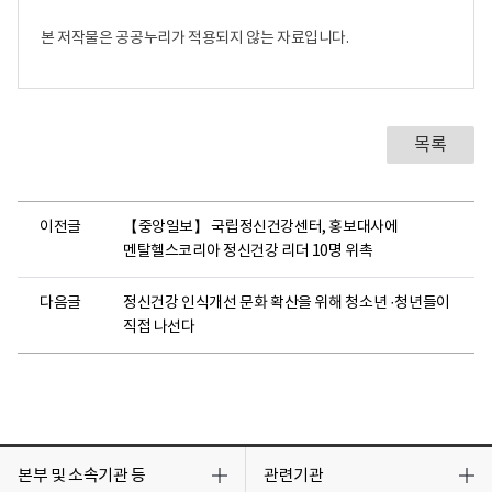
본 저작물은 공공누리가 적용되지 않는 자료입니다.
목록
이전글
【중앙일보】 국립정신건강센터, 홍보대사에
멘탈헬스코리아 정신건강 리더 10명 위촉
다음글
정신건강 인식개선 문화 확산을 위해 청소년 ·청년들이
직접 나선다
목
목
록
록
본부 및 소속기관 등
관련기관
열
열