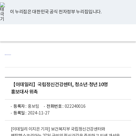
너
유
페
인
블
홈
비
튜
이
스
로
767px
브
스
타
그
이 누리집은 대한민국 공식 전자정부 누리집입니다.
이
북
그
하
램
보
전
통
건
체
합
복
메
검
지
뉴
색
부
국
립
정
신
건
강
센
【이데일리】국립정신건강센터, 청소년·청년 10명
터
로
홍보대사 위촉
고
등록자 :
홍보팀
전화번호 :
022240016
등록일 :
2024-11-27
[이데일리 이지은 기자] 보건복지부 국립정신건강센터와