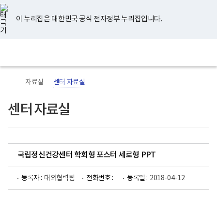
너
유
페
인
블
홈
비
튜
이
스
로
767px
브
스
타
그
이 누리집은 대한민국 공식 전자정부 누리집입니다.
이
북
그
하
램
보
전
통
건
체
합
복
메
검
지
뉴
색
부
국
자료실
센터 자료실
립
정
신
센터 자료실
건
강
센
터
로
고
국립정신건강센터 학회형 포스터 세로형 PPT
등록자 :
대외협력팀
전화번호 :
등록일 :
2018-04-12