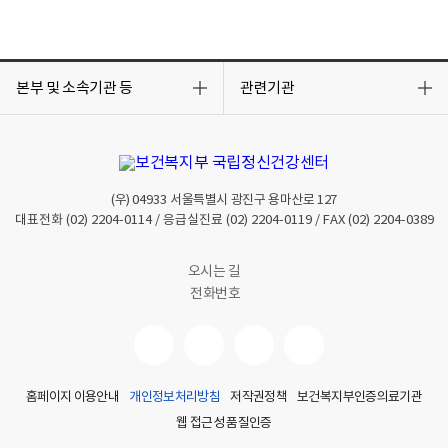
목
목
록
록
본부 및 소속기관 등
관련기관
열
열
기
기
(우)
04933
서울특별시 광진구 용마산로 127
대표전화
(02) 2204-0114
/ 응급실진료
(02) 2204-0119
/ FAX
(02) 2204-0389
오시는 길
전화번호
홈페이지 이용안내
개인정보처리방침
저작권정책
보건복지부인증의료기관
웹 접근성 품질인증