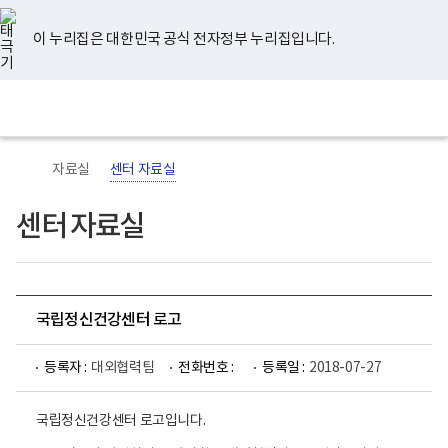
너
유
페
인
블
홈
비
튜
이
스
로
767px
브
스
타
그
이 누리집은 대한민국 공식 전자정부 누리집입니다.
이
북
그
하
램
보
전
통
건
체
합
복
메
검
지
뉴
색
부
국
자료실
센터 자료실
립
정
신
센터 자료실
건
강
센
터
로
고
국립정신건강센터 로고
등록자 :
대외협력팀
전화번호 :
등록일 :
2018-07-27
국립정신건강센터 로고입니다.