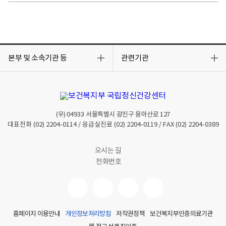
목
목
록
록
본부 및 소속기관 등
관련기관
열
열
기
기
(우)
04933
서울특별시 광진구 용마산로 127
대표전화
(02) 2204-0114
/ 응급실진료
(02) 2204-0119
/ FAX
(02) 2204-0389
오시는 길
전화번호
홈페이지 이용안내
개인정보처리방침
저작권정책
보건복지부인증의료기관