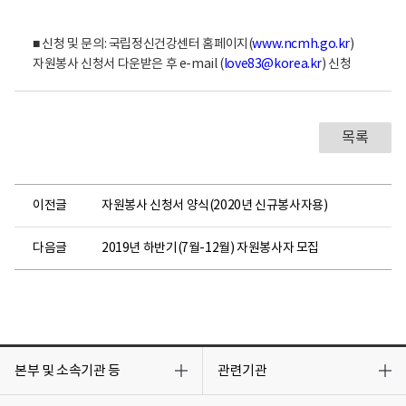
■ 신청 및 문의: 국립정신건강센터 홈페이지(
www.ncmh.go.kr
)
자원봉사 신청서 다운받은 후 e-mail (
love83@korea.kr
) 신청
목록
이전글
자원봉사 신청서 양식(2020년 신규봉사자용)
다음글
2019년 하반기(7월-12월) 자원봉사자 모집
목
목
록
록
본부 및 소속기관 등
관련기관
열
열
기
기