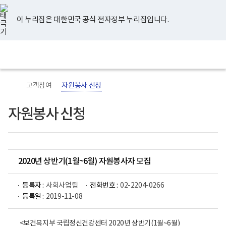
너
유
페
인
블
홈
비
튜
이
스
로
767px
브
스
타
그
이 누리집은 대한민국 공식 전자정부 누리집입니다.
이
북
그
하
램
보
전
통
건
체
합
복
메
검
지
뉴
색
부
국
고객참여
자원봉사 신청
립
정
신
자원봉사 신청
건
강
센
터
로
고
2020년 상반기(1월~6월) 자원봉사자 모집
등록자 :
사회사업팀
전화번호 :
02-2204-0266
등록일 :
2019-11-08
<보건복지부 국립정신건강센터 2020년 상반기(1월~6월)